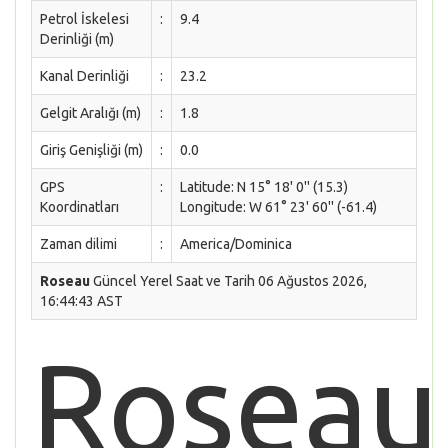
Petrol İskelesi
:
9.4
Derinliği (m)
Kanal Derinliği
:
23.2
Gelgit Aralığı (m)
:
1.8
Giriş Genişliği (m)
:
0.0
GPS
:
Latitude: N 15° 18' 0'' (15.3)
Koordinatları
Longitude: W 61° 23' 60'' (-61.4)
Zaman dilimi
:
America/Dominica
Roseau
Güncel Yerel Saat ve Tarih 06 Ağustos 2026,
16:44:43 AST
Roseau