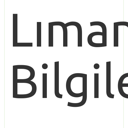
Lıman
Bilgil