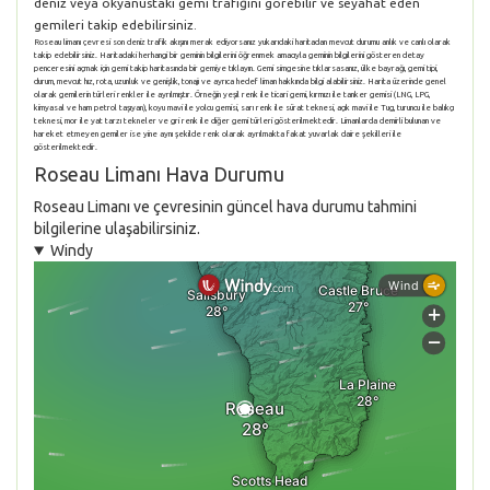
deniz veya okyanustaki gemi trafiğini görebilir ve seyahat eden
gemileri takip edebilirsiniz.
Roseau limanı çevresi son deniz trafik akışını merak ediyorsanız yukarıdaki haritadan mevcut durumu anlık ve canlı olarak
takip edebilirsiniz. Haritadaki herhangi bir geminin bilgilerini öğrenmek amacıyla geminin bilgilerini gösteren detay
penceresini açmak için gemi takip haritasında bir gemiye tıklayın. Gemi simgesine tıklarsasanız, ülke bayrağı, gemi tipi,
durum, mevcut hız, rota, uzunluk ve genişlik, tonajı ve ayrıca hedef liman hakkında bilgi alabilirsiniz. Harita üzerinde genel
olarak gemilerin türleri renkler ile ayrılmıştır. Örneğin yeşil renk ile ticari gemi, kırmızı ile tanker gemisi (LNG, LPG,
kimyasal ve ham petrol taşıyan), koyu mavi ile yolcu gemisi, sarı renk ile sürat teknesi, açık mavi ile Tug, turuncu ile balıkçı
teknesi, mor ile yat tarzı tekneler ve gri renk ile diğer gemi türleri gösterilmektedir. Limanlarda demirli bulunan ve
hareket etmeyen gemiler ise yine aynı şekilde renk olarak ayrılmakta fakat yuvarlak daire şekilleri ile
gösterilmektedir.
Roseau Limanı Hava Durumu
Roseau Limanı ve çevresinin güncel hava durumu tahmini
bilgilerine ulaşabilirsiniz.
Windy