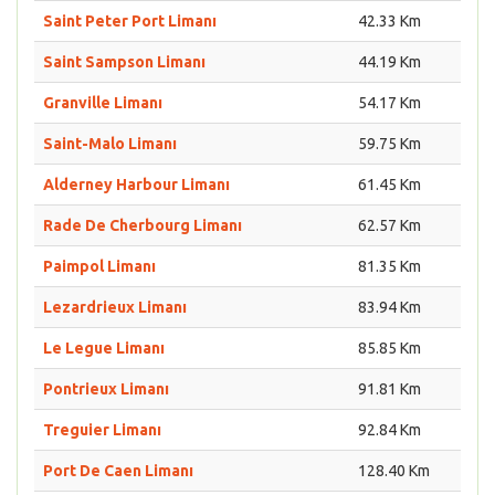
Saint Peter Port Limanı
42.33 Km
Saint Sampson Limanı
44.19 Km
Granville Limanı
54.17 Km
Saint-Malo Limanı
59.75 Km
Alderney Harbour Limanı
61.45 Km
Rade De Cherbourg Limanı
62.57 Km
Paimpol Limanı
81.35 Km
Lezardrieux Limanı
83.94 Km
Le Legue Limanı
85.85 Km
Pontrieux Limanı
91.81 Km
Treguier Limanı
92.84 Km
Port De Caen Limanı
128.40 Km