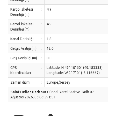
Kargo İskelesi
:
4.9
Derinliği (m)
Petrol İskelesi
:
4.9
Derinliği (m)
Kanal Derinliği
:
1.8
Gelgit Aralığı (m)
:
12.0
Giriş Genişliği (m)
:
0.0
GPS
:
Latitude: N 49° 10' 60'' (49.183333)
Koordinatları
Longitude: W 2° 7' 0'' (-2.116667)
Zaman dilimi
:
Europe/Jersey
Saint Helier Harbour
Güncel Yerel Saat ve Tarih 07
Ağustos 2026, 05:06:59 BST