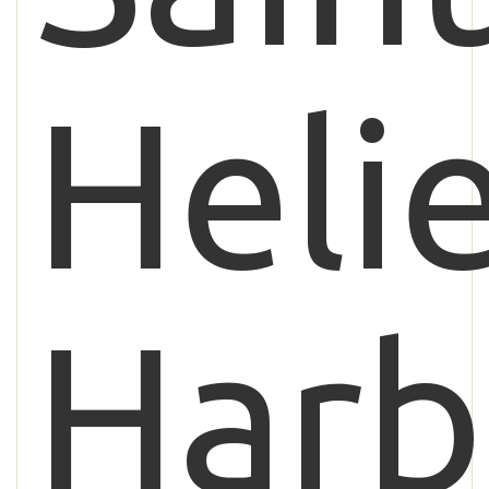
Heli
Harb