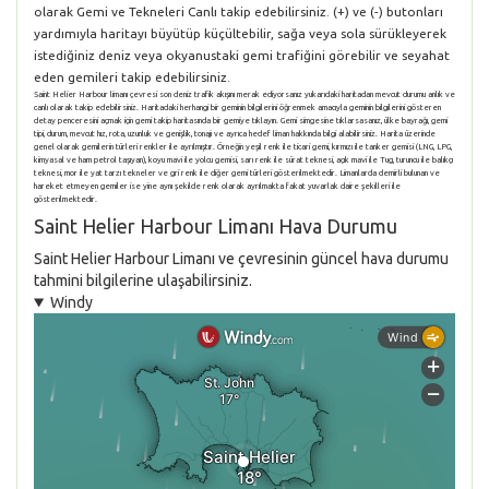
olarak Gemi ve Tekneleri Canlı takip edebilirsiniz. (+) ve (-) butonları
yardımıyla haritayı büyütüp küçültebilir, sağa veya sola sürükleyerek
istediğiniz deniz veya okyanustaki gemi trafiğini görebilir ve seyahat
eden gemileri takip edebilirsiniz.
Saint Helier Harbour limanı çevresi son deniz trafik akışını merak ediyorsanız yukarıdaki haritadan mevcut durumu anlık ve
canlı olarak takip edebilirsiniz. Haritadaki herhangi bir geminin bilgilerini öğrenmek amacıyla geminin bilgilerini gösteren
detay penceresini açmak için gemi takip haritasında bir gemiye tıklayın. Gemi simgesine tıklarsasanız, ülke bayrağı, gemi
tipi, durum, mevcut hız, rota, uzunluk ve genişlik, tonajı ve ayrıca hedef liman hakkında bilgi alabilirsiniz. Harita üzerinde
genel olarak gemilerin türleri renkler ile ayrılmıştır. Örneğin yeşil renk ile ticari gemi, kırmızı ile tanker gemisi (LNG, LPG,
kimyasal ve ham petrol taşıyan), koyu mavi ile yolcu gemisi, sarı renk ile sürat teknesi, açık mavi ile Tug, turuncu ile balıkçı
teknesi, mor ile yat tarzı tekneler ve gri renk ile diğer gemi türleri gösterilmektedir. Limanlarda demirli bulunan ve
hareket etmeyen gemiler ise yine aynı şekilde renk olarak ayrılmakta fakat yuvarlak daire şekilleri ile
gösterilmektedir.
Saint Helier Harbour Limanı Hava Durumu
Saint Helier Harbour Limanı ve çevresinin güncel hava durumu
tahmini bilgilerine ulaşabilirsiniz.
Windy