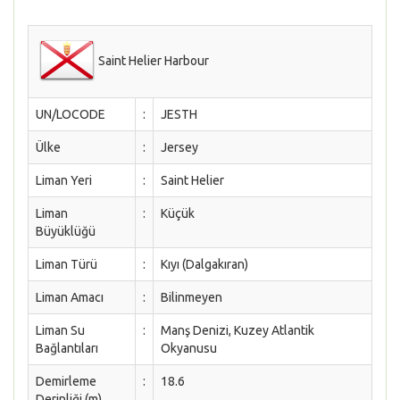
Saint Helier Harbour
UN/LOCODE
:
JESTH
Ülke
:
Jersey
Liman Yeri
:
Saint Helier
Liman
:
Küçük
Büyüklüğü
Liman Türü
:
Kıyı (Dalgakıran)
Liman Amacı
:
Bilinmeyen
Liman Su
:
Manş Denizi, Kuzey Atlantik
Bağlantıları
Okyanusu
Demirleme
:
18.6
Derinliği (m)