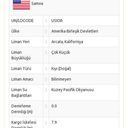
Samoa
UN/LOCODE
:
USIOR
Ülke
:
Amerika Birleşik Devletleri
Liman Yeri
:
Arcata, Kaliforniya
Liman
:
Çok Küçük
Büyüklüğü
Liman Türü
:
Kıyı (Doğal)
Liman Amacı
:
Bilinmeyen
Liman Su
:
Kuzey Pasifik Okyanusu
Bağlantıları
Demirleme
:
0.0
Derinliği (m)
Kargo İskelesi
:
7.9