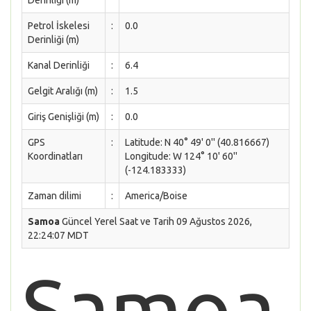
Derinliği (m)
Petrol İskelesi
:
0.0
Derinliği (m)
Kanal Derinliği
:
6.4
Gelgit Aralığı (m)
:
1.5
Giriş Genişliği (m)
:
0.0
GPS
:
Latitude: N 40° 49' 0'' (40.816667)
Koordinatları
Longitude: W 124° 10' 60''
(-124.183333)
Zaman dilimi
:
America/Boise
Samoa
Güncel Yerel Saat ve Tarih 09 Ağustos 2026,
22:24:07 MDT
Samoa