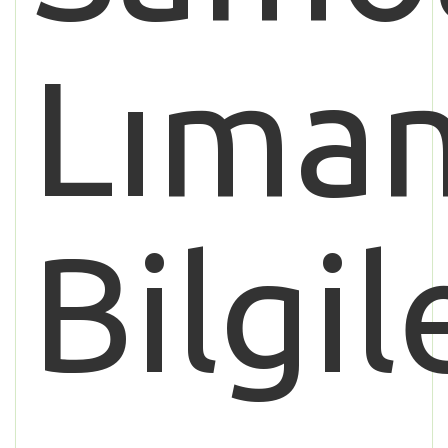
Lıman
Bilgil