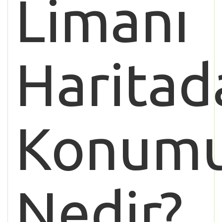
Limanı
Haritad
Konum
Nedir?