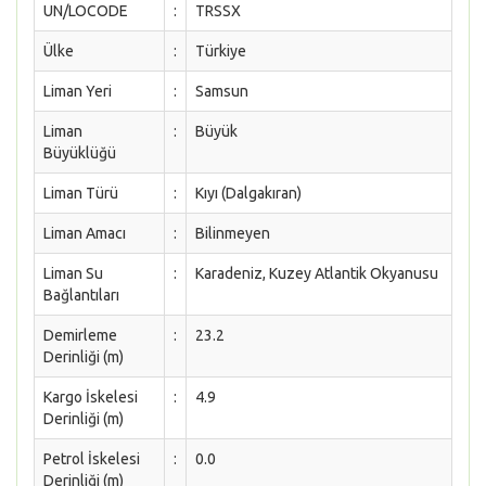
UN/LOCODE
:
TRSSX
Ülke
:
Türkiye
Liman Yeri
:
Samsun
Liman
:
Büyük
Büyüklüğü
Liman Türü
:
Kıyı (Dalgakıran)
Liman Amacı
:
Bilinmeyen
Liman Su
:
Karadeniz, Kuzey Atlantik Okyanusu
Bağlantıları
Demirleme
:
23.2
Derinliği (m)
Kargo İskelesi
:
4.9
Derinliği (m)
Petrol İskelesi
:
0.0
Derinliği (m)