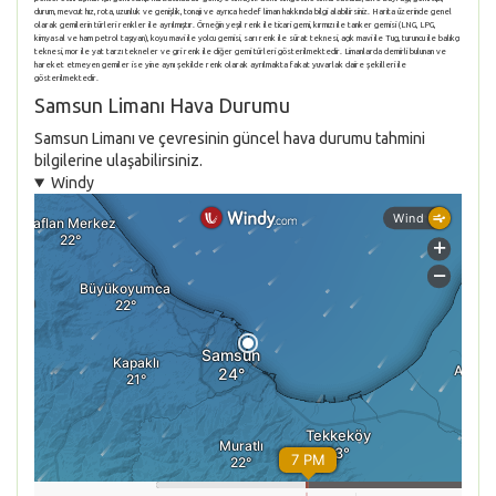
durum, mevcut hız, rota, uzunluk ve genişlik, tonajı ve ayrıca hedef liman hakkında bilgi alabilirsiniz. Harita üzerinde genel
olarak gemilerin türleri renkler ile ayrılmıştır. Örneğin yeşil renk ile ticari gemi, kırmızı ile tanker gemisi (LNG, LPG,
kimyasal ve ham petrol taşıyan), koyu mavi ile yolcu gemisi, sarı renk ile sürat teknesi, açık mavi ile Tug, turuncu ile balıkçı
teknesi, mor ile yat tarzı tekneler ve gri renk ile diğer gemi türleri gösterilmektedir. Limanlarda demirli bulunan ve
hareket etmeyen gemiler ise yine aynı şekilde renk olarak ayrılmakta fakat yuvarlak daire şekilleri ile
gösterilmektedir.
Samsun Limanı Hava Durumu
Samsun Limanı ve çevresinin güncel hava durumu tahmini
bilgilerine ulaşabilirsiniz.
Windy