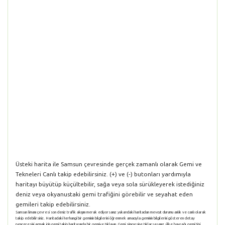
Üsteki harita ile Samsun çevresinde gerçek zamanlı olarak Gemi ve
Tekneleri Canlı takip edebilirsiniz. (+) ve (-) butonları yardımıyla
haritayı büyütüp küçültebilir, sağa veya sola sürükleyerek istediğiniz
deniz veya okyanustaki gemi trafiğini görebilir ve seyahat eden
gemileri takip edebilirsiniz.
Samsun limanı çevresi son deniz trafik akışını merak ediyorsanız yukarıdaki haritadan mevcut durumu anlık ve canlı olarak
takip edebilirsiniz. Haritadaki herhangi bir geminin bilgilerini öğrenmek amacıyla geminin bilgilerini gösteren detay
penceresini açmak için gemi takip haritasında bir gemiye tıklayın. Gemi simgesine tıklarsasanız, ülke bayrağı, gemi tipi,