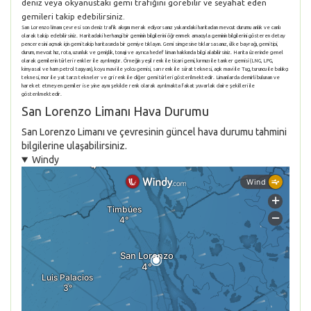
deniz veya okyanustaki gemi trafiğini görebilir ve seyahat eden
gemileri takip edebilirsiniz.
San Lorenzo limanı çevresi son deniz trafik akışını merak ediyorsanız yukarıdaki haritadan mevcut durumu anlık ve canlı
olarak takip edebilirsiniz. Haritadaki herhangi bir geminin bilgilerini öğrenmek amacıyla geminin bilgilerini gösteren detay
penceresini açmak için gemi takip haritasında bir gemiye tıklayın. Gemi simgesine tıklarsasanız, ülke bayrağı, gemi tipi,
durum, mevcut hız, rota, uzunluk ve genişlik, tonajı ve ayrıca hedef liman hakkında bilgi alabilirsiniz. Harita üzerinde genel
olarak gemilerin türleri renkler ile ayrılmıştır. Örneğin yeşil renk ile ticari gemi, kırmızı ile tanker gemisi (LNG, LPG,
kimyasal ve ham petrol taşıyan), koyu mavi ile yolcu gemisi, sarı renk ile sürat teknesi, açık mavi ile Tug, turuncu ile balıkçı
teknesi, mor ile yat tarzı tekneler ve gri renk ile diğer gemi türleri gösterilmektedir. Limanlarda demirli bulunan ve
hareket etmeyen gemiler ise yine aynı şekilde renk olarak ayrılmakta fakat yuvarlak daire şekilleri ile
gösterilmektedir.
San Lorenzo Limanı Hava Durumu
San Lorenzo Limanı ve çevresinin güncel hava durumu tahmini
bilgilerine ulaşabilirsiniz.
Windy