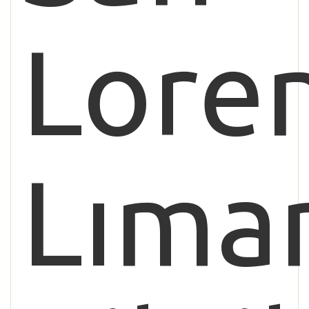
Lore
Lıma