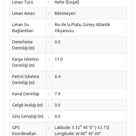
Liman Türü
:
Nehir (Doğal)
Liman Amacı
:
Bilinmeyen
Liman Su
:
Rio de la Plata, Güney Atlantik
Bağlantıları
Okyanusu
Demirleme
:
0.0
Derinliği (m)
Kargo İskelesi
:
11.0
Derinliği (m)
Petrol İskelesi
:
6.4
Derinliği (m)
Kanal Derinliği
:
7.9
Gelgit Aralığı (m)
:
0.0
Giriş Genişliği (m)
:
0.0
GPS
:
Latitude: S 32° 45' 0'' (-32.75)
Koordinatları
Longitude: W 60° 43' 60''