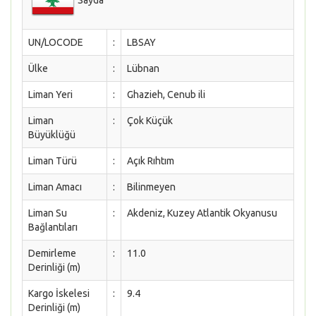
UN/LOCODE
:
LBSAY
Ülke
:
Lübnan
Liman Yeri
:
Ghazieh, Cenub ili
Liman
:
Çok Küçük
Büyüklüğü
Liman Türü
:
Açık Rıhtım
Liman Amacı
:
Bilinmeyen
Liman Su
:
Akdeniz, Kuzey Atlantik Okyanusu
Bağlantıları
Demirleme
:
11.0
Derinliği (m)
Kargo İskelesi
:
9.4
Derinliği (m)