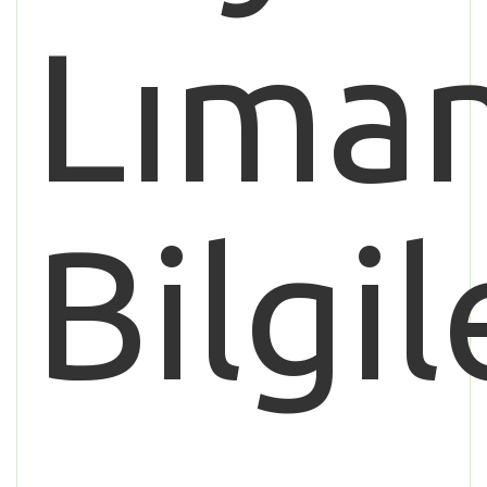
Lıman
Bilgil