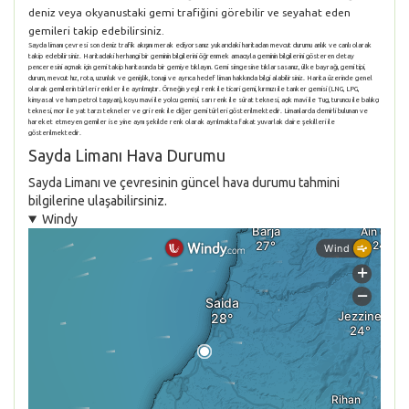
deniz veya okyanustaki gemi trafiğini görebilir ve seyahat eden
gemileri takip edebilirsiniz.
Sayda limanı çevresi son deniz trafik akışını merak ediyorsanız yukarıdaki haritadan mevcut durumu anlık ve canlı olarak
takip edebilirsiniz. Haritadaki herhangi bir geminin bilgilerini öğrenmek amacıyla geminin bilgilerini gösteren detay
penceresini açmak için gemi takip haritasında bir gemiye tıklayın. Gemi simgesine tıklarsasanız, ülke bayrağı, gemi tipi,
durum, mevcut hız, rota, uzunluk ve genişlik, tonajı ve ayrıca hedef liman hakkında bilgi alabilirsiniz. Harita üzerinde genel
olarak gemilerin türleri renkler ile ayrılmıştır. Örneğin yeşil renk ile ticari gemi, kırmızı ile tanker gemisi (LNG, LPG,
kimyasal ve ham petrol taşıyan), koyu mavi ile yolcu gemisi, sarı renk ile sürat teknesi, açık mavi ile Tug, turuncu ile balıkçı
teknesi, mor ile yat tarzı tekneler ve gri renk ile diğer gemi türleri gösterilmektedir. Limanlarda demirli bulunan ve
hareket etmeyen gemiler ise yine aynı şekilde renk olarak ayrılmakta fakat yuvarlak daire şekilleri ile
gösterilmektedir.
Sayda Limanı Hava Durumu
Sayda Limanı ve çevresinin güncel hava durumu tahmini
bilgilerine ulaşabilirsiniz.
Windy