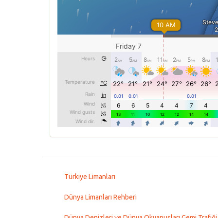
Türkiye Limanları
Dünya Limanları Rehberi
Dünya Denizleri ve Dünya Okyanusları Gemi Trafiği