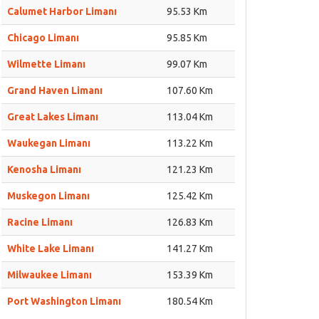
Calumet Harbor Limanı
95.53 Km
Chicago Limanı
95.85 Km
Wilmette Limanı
99.07 Km
Grand Haven Limanı
107.60 Km
Great Lakes Limanı
113.04 Km
Waukegan Limanı
113.22 Km
Kenosha Limanı
121.23 Km
Muskegon Limanı
125.42 Km
Racine Limanı
126.83 Km
White Lake Limanı
141.27 Km
Milwaukee Limanı
153.39 Km
Port Washington Limanı
180.54 Km