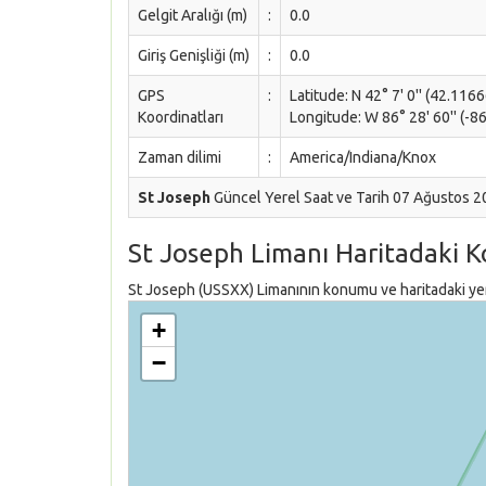
Gelgit Aralığı (m)
:
0.0
Giriş Genişliği (m)
:
0.0
GPS
:
Latitude: N 42° 7' 0'' (42.116
Koordinatları
Longitude: W 86° 28' 60'' (-8
Zaman dilimi
:
America/Indiana/Knox
St Joseph
Güncel Yerel Saat ve Tarih 07 Ağustos 
St Joseph Limanı Haritadaki 
St Joseph (USSXX) Limanının konumu ve haritadaki yeri
+
−