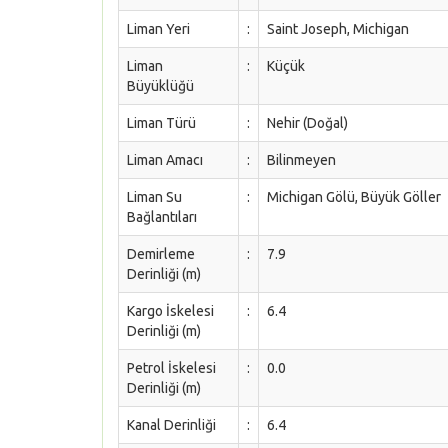
Liman Yeri
:
Saint Joseph, Michigan
Liman
:
Küçük
Büyüklüğü
Liman Türü
:
Nehir (Doğal)
Liman Amacı
:
Bilinmeyen
Liman Su
:
Michigan Gölü, Büyük Göller
Bağlantıları
Demirleme
:
7.9
Derinliği (m)
Kargo İskelesi
:
6.4
Derinliği (m)
Petrol İskelesi
:
0.0
Derinliği (m)
Kanal Derinliği
:
6.4