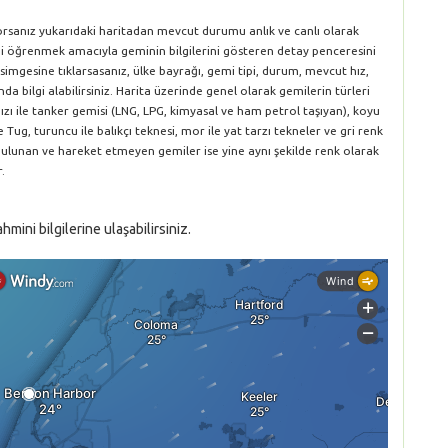
yorsanız yukarıdaki haritadan mevcut durumu anlık ve canlı olarak
rini öğrenmek amacıyla geminin bilgilerini gösteren detay penceresini
simgesine tıklarsasanız, ülke bayrağı, gemi tipi, durum, mevcut hız,
da bilgi alabilirsiniz. Harita üzerinde genel olarak gemilerin türleri
ırmızı ile tanker gemisi (LNG, LPG, kimyasal ve ham petrol taşıyan), koyu
le Tug, turuncu ile balıkçı teknesi, mor ile yat tarzı tekneler ve gri renk
 bulunan ve hareket etmeyen gemiler ise yine aynı şekilde renk olarak
.
ini bilgilerine ulaşabilirsiniz.