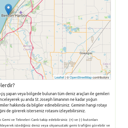
Leaflet
| ©
OpenStreetMap
contributors
lerdir?
eçiş yapan veya bölgede bulunan tüm deniz araçları ile gemileri
nı inceleyerek şu anda St Joseph limanının ne kadar yoğun
iler hakkında da bilgiler edinebilirsiniz. Geminin hangi rotayı
ni de görerek isterseniz rotasını izleyebilirsiniz.
Gemi ve Tekneleri Canlı takip edebilirsiniz. (+) ve (-) butonları
ükleyerek istediğiniz deniz veya okyanustaki gemi trafiğini görebilir ve