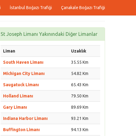
i
İstanbul Boğazı Trafiği
Çanakale Boğazı Trafiği
St Joseph Limanı Yakınındaki Diğer Limanlar
Liman
Uzaklık
South Haven Limanı
35.55 Km
Michigan City Limanı
54.82 Km
Saugatuck Limanı
65.43 Km
Holland Limanı
79.50 Km
Gary Limanı
89.69 Km
Indiana Harbor Limanı
93.21 Km
Buffington Limanı
94.13 Km