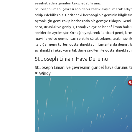
seyahat eden gemileri takip edebilirsiniz.
St Joseph limanı çevresi son deniz trafik akışını merak edi
takip edebilirsiniz. Haritadaki herhangi bir geminin bilgile
açmak için gemi takip haritasında bir gemiye tıklayın. Gemi 
rota, uzunluk ve genişlik, tonajı ve ayrıca hedef liman hakkın
renkler ile ayrılmıştır. Örneğin yeşil renk ile ticari gemi, k
mavi ile yolcu gemisi, sarı renk ile sürat teknesi, açık mavi i
ile diğer gemi türleri gösterilmektedir. Limanlarda demirli
ayrılmakta fakat yuvarlak daire şekilleri ile gösterilmektedir
St Joseph Limanı Hava Durumu
St Joseph Limanı ve çevresinin güncel hava durumu tahm
Windy