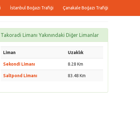
i
İstanbul Boğazı Trafiği
Çanakale Boğazı Trafiği
Takoradi Limanı Yakınındaki Diğer Limanlar
Liman
Uzaklık
Sekondi Limanı
8.28 Km
Saltpond Limanı
83.48 Km