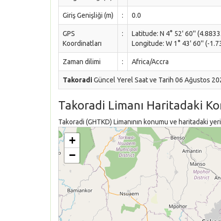
Giriş Genişliği (m)
:
0.0
GPS
:
Latitude: N 4° 52' 60'' (4.883
Koordinatları
Longitude: W 1° 43' 60'' (-1.
Zaman dilimi
:
Africa/Accra
Takoradi
Güncel Yerel Saat ve Tarih 06 Ağustos 2
Takoradi Limanı Haritadaki K
Takoradi (GHTKD) Limanının konumu ve haritadaki yeri 
+
−