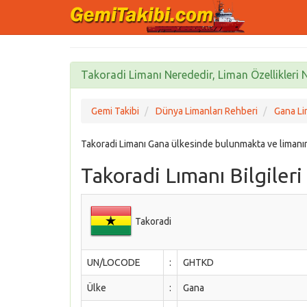
Takoradi Limanı Nerededir, Liman Özellikleri N
Gemi Takibi
Dünya Limanları Rehberi
Gana Li
Takoradi Limanı Gana ülkesinde bulunmakta ve liman
Takoradi Lımanı Bilgileri
Takoradi
UN/LOCODE
:
GHTKD
Ülke
:
Gana