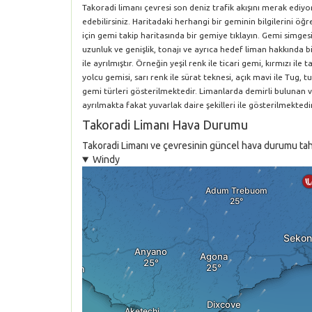
Takoradi limanı çevresi son deniz trafik akışını merak ediy
edebilirsiniz. Haritadaki herhangi bir geminin bilgilerini 
için gemi takip haritasında bir gemiye tıklayın. Gemi simgesi
uzunluk ve genişlik, tonajı ve ayrıca hedef liman hakkında bil
ile ayrılmıştır. Örneğin yeşil renk ile ticari gemi, kırmızı i
yolcu gemisi, sarı renk ile sürat teknesi, açık mavi ile Tug, tu
gemi türleri gösterilmektedir. Limanlarda demirli bulunan 
ayrılmakta fakat yuvarlak daire şekilleri ile gösterilmektedir
Takoradi Limanı Hava Durumu
Takoradi Limanı ve çevresinin güncel hava durumu tahmi
Windy