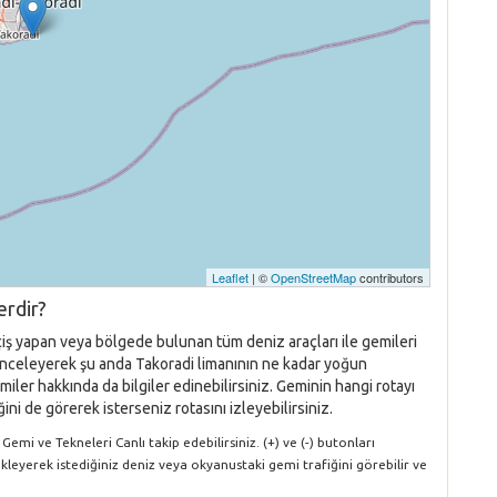
Leaflet
| ©
OpenStreetMap
contributors
erdir?
çiş yapan veya bölgede bulunan tüm deniz araçları ile gemileri
nı inceleyerek şu anda Takoradi limanının ne kadar yoğun
iler hakkında da bilgiler edinebilirsiniz. Geminin hangi rotayı
ni de görerek isterseniz rotasını izleyebilirsiniz.
emi ve Tekneleri Canlı takip edebilirsiniz. (+) ve (-) butonları
ükleyerek istediğiniz deniz veya okyanustaki gemi trafiğini görebilir ve