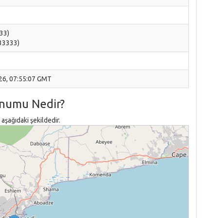
333)
733333)
026, 07:55:07 GMT
onumu Nedir?
aşağıdaki şekildedir.