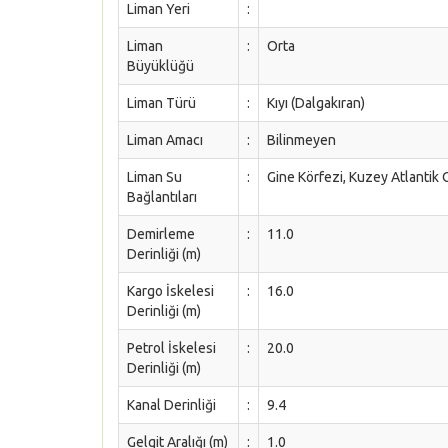
Liman Yeri
:
Liman
:
Orta
Büyüklüğü
Liman Türü
:
Kıyı (Dalgakıran)
Liman Amacı
:
Bilinmeyen
Liman Su
:
Gine Körfezi, Kuzey Atlantik
Bağlantıları
Demirleme
:
11.0
Derinliği (m)
Kargo İskelesi
:
16.0
Derinliği (m)
Petrol İskelesi
:
20.0
Derinliği (m)
Kanal Derinliği
:
9.4
Gelgit Aralığı (m)
:
1.0