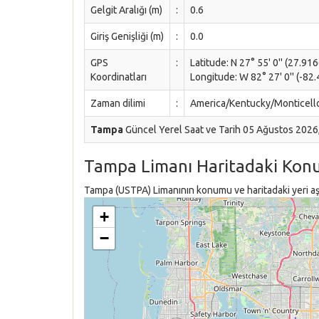
Gelgit Aralığı (m)
:
0.6
Giriş Genişliği (m)
:
0.0
GPS
:
Latitude: N 27° 55' 0'' (27.91
Koordinatları
Longitude: W 82° 27' 0'' (-82.
Zaman dilimi
:
America/Kentucky/Monticell
Tampa
Güncel Yerel Saat ve Tarih 05 Ağustos 2026
Tampa Limanı Haritadaki Kon
Tampa (USTPA) Limanının konumu ve haritadaki yeri aşa
+
−