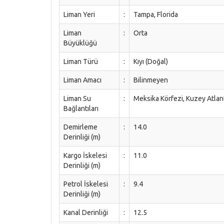
Liman Yeri
:
Tampa, Florida
Liman
:
Orta
Büyüklüğü
Liman Türü
:
Kıyı (Doğal)
Liman Amacı
:
Bilinmeyen
Liman Su
:
Meksika Körfezi, Kuzey Atla
Bağlantıları
Demirleme
:
14.0
Derinliği (m)
Kargo İskelesi
:
11.0
Derinliği (m)
Petrol İskelesi
:
9.4
Derinliği (m)
Kanal Derinliği
:
12.5