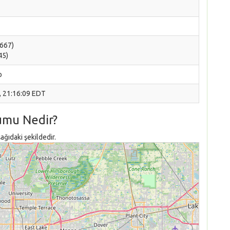
6667)
45)
o
, 21:16:09 EDT
umu Nedir?
ğıdaki şekildedir.