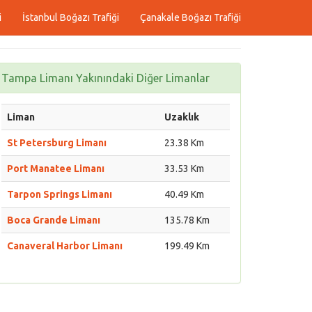
i
İstanbul Boğazı Trafiği
Çanakale Boğazı Trafiği
Tampa Limanı Yakınındaki Diğer Limanlar
Liman
Uzaklık
St Petersburg Limanı
23.38 Km
Port Manatee Limanı
33.53 Km
Tarpon Springs Limanı
40.49 Km
Boca Grande Limanı
135.78 Km
Canaveral Harbor Limanı
199.49 Km