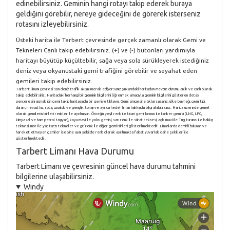
edinebilirsiniz. Geminin hangi rotayı takip ederek buraya
geldiğini görebilir, nereye gideceğini de görerek isterseniz
rotasını izleyebilirsiniz.
Üsteki harita ile Tarbert çevresinde gerçek zamanlı olarak Gemi ve
Tekneleri Canlı takip edebilirsiniz. (+) ve (-) butonları yardımıyla
haritayı büyütüp küçültebilir, sağa veya sola sürükleyerek istediğiniz
deniz veya okyanustaki gemi trafiğini görebilir ve seyahat eden
gemileri takip edebilirsiniz.
Tarbert limanı çevresi son deniz trafik akışını merak ediyorsanız yukarıdaki haritadan mevcut durumu anlık ve canlı olarak
takip edebilirsiniz. Haritadaki herhangi bir geminin bilgilerini öğrenmek amacıyla geminin bilgilerini gösteren detay
penceresini açmak için gemi takip haritasında bir gemiye tıklayın. Gemi simgesine tıklarsasanız, ülke bayrağı, gemi tipi,
durum, mevcut hız, rota, uzunluk ve genişlik, tonajı ve ayrıca hedef liman hakkında bilgi alabilirsiniz. Harita üzerinde genel
olarak gemilerin türleri renkler ile ayrılmıştır. Örneğin yeşil renk ile ticari gemi, kırmızı ile tanker gemisi (LNG, LPG,
kimyasal ve ham petrol taşıyan), koyu mavi ile yolcu gemisi, sarı renk ile sürat teknesi, açık mavi ile Tug, turuncu ile balıkçı
teknesi, mor ile yat tarzı tekneler ve gri renk ile diğer gemi türleri gösterilmektedir. Limanlarda demirli bulunan ve
hareket etmeyen gemiler ise yine aynı şekilde renk olarak ayrılmakta fakat yuvarlak daire şekilleri ile
gösterilmektedir.
Tarbert Limanı Hava Durumu
Tarbert Limanı ve çevresinin güncel hava durumu tahmini
bilgilerine ulaşabilirsiniz.
Windy