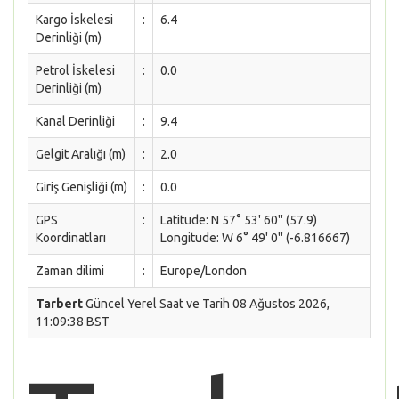
Kargo İskelesi
:
6.4
Derinliği (m)
Petrol İskelesi
:
0.0
Derinliği (m)
Kanal Derinliği
:
9.4
Gelgit Aralığı (m)
:
2.0
Giriş Genişliği (m)
:
0.0
GPS
:
Latitude: N 57° 53' 60'' (57.9)
Koordinatları
Longitude: W 6° 49' 0'' (-6.816667)
Zaman dilimi
:
Europe/London
Tarbert
Güncel Yerel Saat ve Tarih 08 Ağustos 2026,
11:09:38 BST