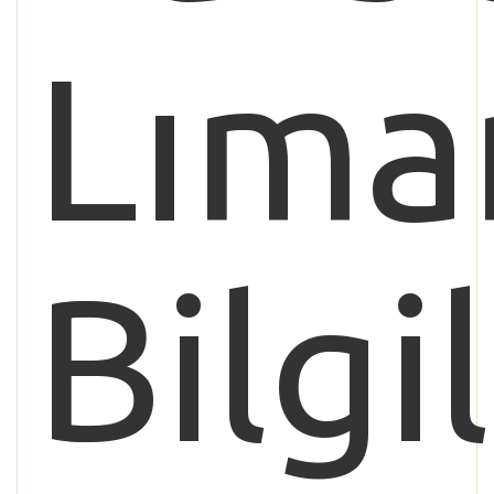
Lıma
Bilgi