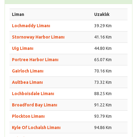
Liman
Uzaklık
Lochmaddy Limanı
39.29 Km
Stornoway Harbor Limanı
41.16 Km
Uig Limanı
44.80 Km
Portree Harbor Limanı
65.07 Km
Gairloch Limanı
70.16 Km
Aultbea Limanı
73.32 Km
Lochboisdale Limanı
88.25 Km
Broadford Bay Limanı
91.22 Km
Plockton Limanı
93.79 Km
Kyle Of Lochalsh Limanı
94.86 Km