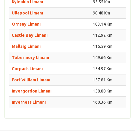
Kyleakin Limanı
95.55 Km
Ullapool Limanı
98.48 Km
Ornsay Limanı
103.14 Km
Castle Bay Limanı
112.92 Km
Mallaig Limanı
116.59 Km
Tobermory Limanı
149.66 Km
Corpach Limanı
154.97 Km
Fort William Limanı
157.81 Km
Invergordon Limanı
158.88 Km
Inverness Limanı
160.36 Km