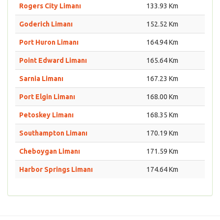
Rogers City Limanı
133.93 Km
Goderich Limanı
152.52 Km
Port Huron Limanı
164.94 Km
Point Edward Limanı
165.64 Km
Sarnia Limanı
167.23 Km
Port Elgin Limanı
168.00 Km
Petoskey Limanı
168.35 Km
Southampton Limanı
170.19 Km
Cheboygan Limanı
171.59 Km
Harbor Springs Limanı
174.64 Km