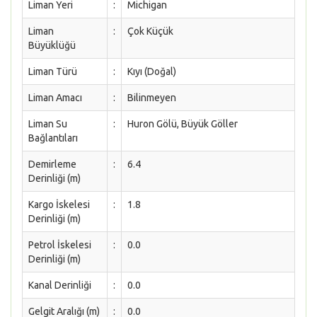
Liman Yeri
:
Michigan
Liman
:
Çok Küçük
Büyüklüğü
Liman Türü
:
Kıyı (Doğal)
Liman Amacı
:
Bilinmeyen
Liman Su
:
Huron Gölü, Büyük Göller
Bağlantıları
Demirleme
:
6.4
Derinliği (m)
Kargo İskelesi
:
1.8
Derinliği (m)
Petrol İskelesi
:
0.0
Derinliği (m)
Kanal Derinliği
:
0.0
Gelgit Aralığı (m)
:
0.0