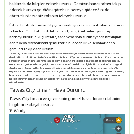
hakkında da bilgiler edinebilirsiniz. Geminin hangi rotayı takip
ederek buraya geldiğini görebilir, nereye gideceğini de
görerek isterseniz rotasını izleyebilirsiniz.
Üsteki harita ile Tawas City çevresinde gerçek zamanlı olarak Gemi ve
Tekneleri Canlı takip edebilirsiniz. (+) ve (-) butonları yardımıyla
haritayı büyütüp küçültebilir, sağa veya sola sürükleyerek istediğiniz
deniz veya okyanustaki gemi trafiğini görebilir ve seyahat eden
gemileri takip edebilirsiniz.
Tawas City limanı çevresi son deniz trafik akışını merak ediyorsanız yukarıdaki haritadan mevcut durumu anlık ve canlı
olarak takip edebilirsiniz. Haritadaki herhangi bir geminin bilgilerini öğrenmek amacıyla geminin bilgilerini gösteren detay
penceresini açmak için gemi takip haritasında bir gemiye tıklayın. Gemi simgesine tıklarsasanız, ülke bayrağı, gemi tipi,
durum, mevcut hız, rota, uzunluk ve genişlik, tonajı ve ayrıca hedef liman hakkında bilgi alabilirsiniz. Harita üzerinde genel
olarak gemilerin türleri renkler ile ayrılmıştır. Örneğin yeşil renk ile ticari gemi, kırmızı ile tanker gemisi (LNG, LPG,
kimyasal ve ham petrol taşıyan), koyu mavi ile yolcu gemisi, sarı renk ile sürat teknesi, açık mavi ile Tug, turuncu ile balıkçı
teknesi, mor ile yat tarzı tekneler ve gri renk ile diğer gemi türleri gösterilmektedir. Limanlarda demirli bulunan ve
hareket etmeyen gemiler ise yine aynı şekilde renk olarak ayrılmakta fakat yuvarlak daire şekilleri ile
gösterilmektedir.
Tawas City Limanı Hava Durumu
Tawas City Limanı ve çevresinin güncel hava durumu tahmini
bilgilerine ulaşabilirsiniz.
Windy