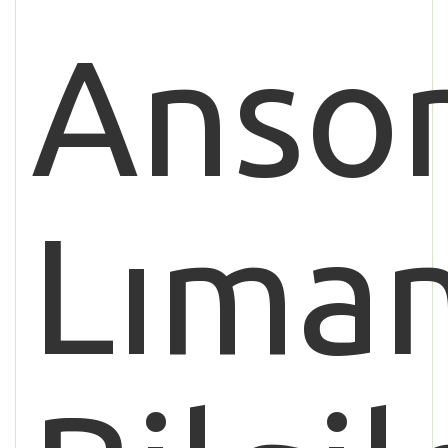
Anso
Lıman