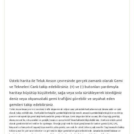
Üsteki harita ile Teluk Anson çevresinde gerçek zamanlı olarak Gemi
ve Tekneleri Canlı takip edebilirsiniz. (+) ve (-) butonları yardımıyla
haritayı büyütüp küçültebilir, sağa veya sola sürükleyerek istediğiniz
deniz veya okyanustaki gemi trafiğini görebilir ve seyahat eden
gemileri takip edebilirsiniz.
Teluk Anson limanı çevresi son deniz trafik akışını merak ediyorsanız yukarıdaki haritadan mevcut durumu anlık ve canlı
olarak takip edebilirsiniz. Haritadaki herhangi bir geminin bilgilerini öğrenmek amacıyla geminin bilgilerini gösteren detay
penceresini açmak için gemi takip haritasında bir gemiye tıklayın. Gemi simgesine tıklarsasanız, ülke bayrağı, gemi tipi,
durum, mevcut hız, rota, uzunluk ve genişlik, tonajı ve ayrıca hedef liman hakkında bilgi alabilirsiniz. Harita üzerinde genel
olarak gemilerin türleri renkler ile ayrılmıştır. Örneğin yeşil renk ile ticari gemi, kırmızı ile tanker gemisi (LNG, LPG,
kimyasal ve ham petrol taşıyan), koyu mavi ile yolcu gemisi, sarı renk ile sürat teknesi, açık mavi ile Tug, turuncu ile balıkçı
teknesi, mor ile yat tarzı tekneler ve gri renk ile diğer gemi türleri gösterilmektedir. Limanlarda demirli bulunan ve