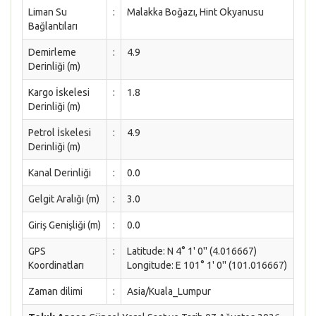
Liman Su
:
Malakka Boğazı, Hint Okyanusu
Bağlantıları
Demirleme
:
4.9
Derinliği (m)
Kargo İskelesi
:
1.8
Derinliği (m)
Petrol İskelesi
:
4.9
Derinliği (m)
Kanal Derinliği
:
0.0
Gelgit Aralığı (m)
:
3.0
Giriş Genişliği (m)
:
0.0
GPS
:
Latitude: N 4° 1' 0'' (4.016667)
Koordinatları
Longitude: E 101° 1' 0'' (101.016667)
Zaman dilimi
:
Asia/Kuala_Lumpur