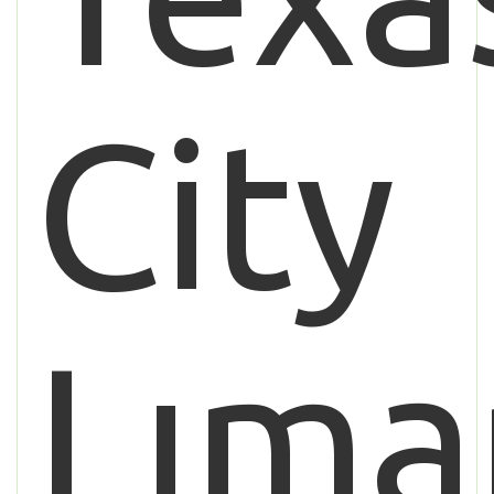
City
Lıma