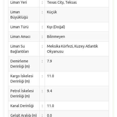
Liman Yeri
:
Texas City, Teksas
Liman
:
Küçük
Büyüklüğü
Liman Türü
:
Kıyı (Doğal)
Liman Amacı
:
Bilinmeyen
Liman Su
:
Meksika Körfezi, Kuzey Atlantik
Bağlantıları
Okyanusu
Demirleme
:
7.9
Derinliği (m)
Kargo İskelesi
:
11.0
Derinliği (m)
Petrol İskelesi
:
9.4
Derinliği (m)
Kanal Derinliği
:
11.0
Gelgit Aralığı (m)
:
0.0