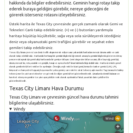
hakkında da bilgiler edinebilirsiniz. Geminin hangi rotayı takip
ederek buraya geldiğini görebilir, nereye gideceğini de
görerek isterseniz rotasını izleyebilirsiniz.
Üsteki harita ile Texas City çevresinde gerçek zamanlı olarak Gemi ve
Tekneleri Canlı takip edebilirsiniz. (+) ve (-) butonları yardımıyla
haritayı büyütüp küçültebilir, sağa veya sola sürükleyerek istediğiniz
deniz veya okyanustaki gemi trafiğini görebilir ve seyahat eden
gemileri takip edebilirsiniz.
Texas City limanı çevresi son deniz trafik akışını merak ediyorsanız yukarıdaki haritadan mevcut durumu anlık ve canlı
olarak takip edebilirsiniz. Haritadaki herhangi bir geminin bilgilerini öğrenmek amacıyla geminin bilgilerini gösteren detay
penceresini açmak için gemi takip haritasında bir gemiye tıklayın. Gemi simgesine tıklarsasanız, ülke bayrağı, gemi tipi,
durum, mevcut hız, rota, uzunluk ve genişlik, tonajı ve ayrıca hedef liman hakkında bilgi alabilirsiniz. Harita üzerinde genel
olarak gemilerin türleri renkler ile ayrılmıştır. Örneğin yeşil renk ile ticari gemi, kırmızı ile tanker gemisi (LNG, LPG,
kimyasal ve ham petrol taşıyan), koyu mavi ile yolcu gemisi, sarı renk ile sürat teknesi, açık mavi ile Tug, turuncu ile balıkçı
teknesi, mor ile yat tarzı tekneler ve gri renk ile diğer gemi türleri gösterilmektedir. Limanlarda demirli bulunan ve
hareket etmeyen gemiler ise yine aynı şekilde renk olarak ayrılmakta fakat yuvarlak daire şekilleri ile
gösterilmektedir.
Texas City Limanı Hava Durumu
Texas City Limanı ve çevresinin güncel hava durumu tahmini
bilgilerine ulaşabilirsiniz.
Windy