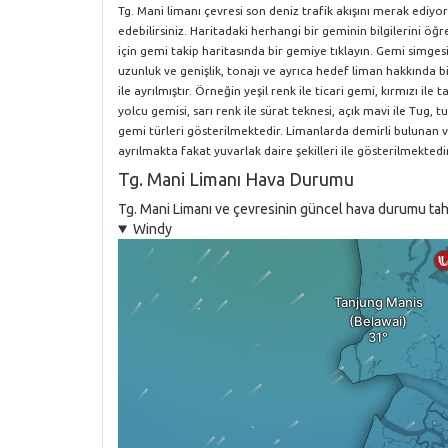
Tg. Mani limanı çevresi son deniz trafik akışını merak ediy
edebilirsiniz. Haritadaki herhangi bir geminin bilgilerini 
için gemi takip haritasında bir gemiye tıklayın. Gemi simgesi
uzunluk ve genişlik, tonajı ve ayrıca hedef liman hakkında bil
ile ayrılmıştır. Örneğin yeşil renk ile ticari gemi, kırmızı i
yolcu gemisi, sarı renk ile sürat teknesi, açık mavi ile Tug, tu
gemi türleri gösterilmektedir. Limanlarda demirli bulunan 
ayrılmakta fakat yuvarlak daire şekilleri ile gösterilmektedir
Tg. Mani Limanı Hava Durumu
Tg. Mani Limanı ve çevresinin güncel hava durumu tahmi
Windy