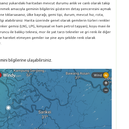
orsanız yukarıdaki haritadan mevcut durumu anlık ve canlı olarak takip
öğrenmek amacıyla geminin bilgilerini gösteren detay penceresini açmak
ne tıklarsasanız, ülke bayrağı, gemi tipi, durum, mevcut hız, rota,
gi alabilirsiniz. Harita üzerinde genel olarak gemilerin türleri renkler
le tanker gemisi (LNG, LPG, kimyasal ve ham petrol taşıyan), koyu mavi ile
runcu ile balıkçı teknesi, mor ile yat tarzı tekneler ve gri renk ile diğer
ve hareket etmeyen gemiler ise yine aynı şekilde renk olarak
.
ni bilgilerine ulaşabilirsiniz.