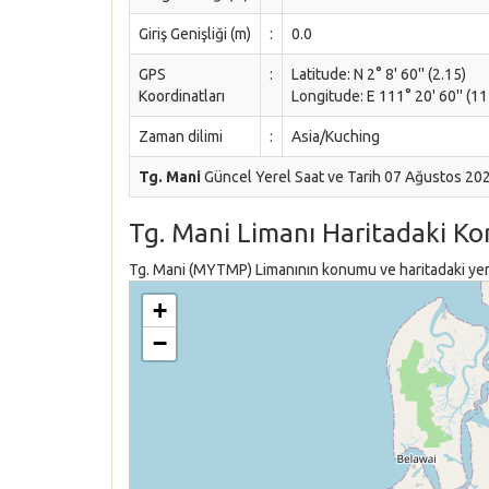
Giriş Genişliği (m)
:
0.0
GPS
:
Latitude: N 2° 8' 60'' (2.15)
Koordinatları
Longitude: E 111° 20' 60'' (11
Zaman dilimi
:
Asia/Kuching
Tg. Mani
Güncel Yerel Saat ve Tarih 07 Ağustos 20
Tg. Mani Limanı Haritadaki K
Tg. Mani (MYTMP) Limanının konumu ve haritadaki yeri 
+
−