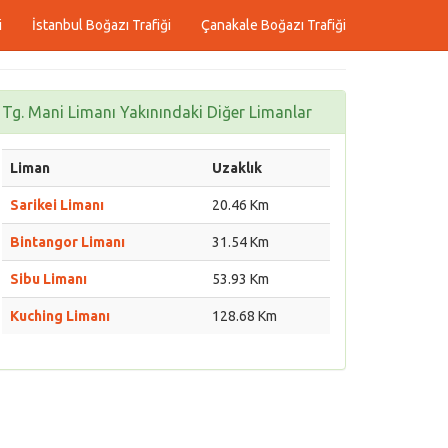
i
İstanbul Boğazı Trafiği
Çanakale Boğazı Trafiği
Tg. Mani Limanı Yakınındaki Diğer Limanlar
Liman
Uzaklık
Sarikei Limanı
20.46 Km
Bintangor Limanı
31.54 Km
Sibu Limanı
53.93 Km
Kuching Limanı
128.68 Km