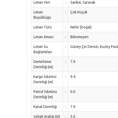
Liman Yeri
:
Sarikei, Saravak
Liman
:
Çok Küçük
Büyüklüğü
Liman Türü
:
Nehir (Doğal)
Liman Amacı
:
Bilinmeyen
Liman Su
:
Güney Çin Denizi, Kuzey Pas
Bağlantıları
Demirleme
:
7.9
Derinliği (m)
Kargo İskelesi
:
9.4
Derinliği (m)
Petrol İskelesi
:
0.0
Derinliği (m)
Kanal Derinliği
:
7.9
Gelgit Aralığı (m)
:
3.0