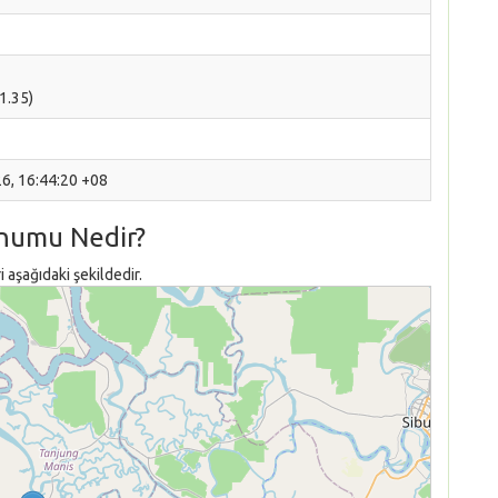
1.35)
26, 16:44:20 +08
onumu Nedir?
aşağıdaki şekildedir.