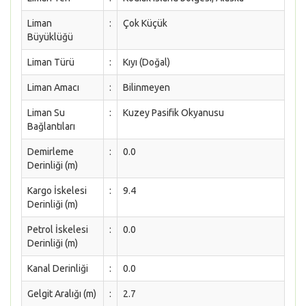
Liman
:
Çok Küçük
Büyüklüğü
Liman Türü
:
Kıyı (Doğal)
Liman Amacı
:
Bilinmeyen
Liman Su
:
Kuzey Pasifik Okyanusu
Bağlantıları
Demirleme
:
0.0
Derinliği (m)
Kargo İskelesi
:
9.4
Derinliği (m)
Petrol İskelesi
:
0.0
Derinliği (m)
Kanal Derinliği
:
0.0
Gelgit Aralığı (m)
:
2.7