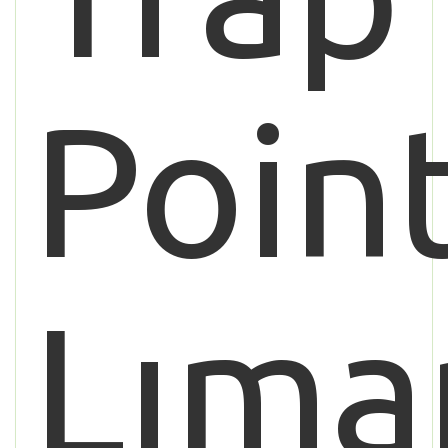
Poin
Lıma