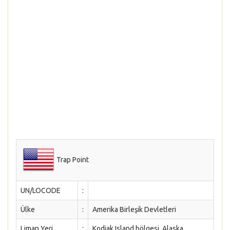
Trap Point
UN/LOCODE
:
Ülke
:
Amerika Birleşik Devletleri
Liman Yeri
:
Kodiak Island bölgesi, Alaska