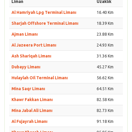
Liman
Uzaklık
Al Hamriyah Lpg Terminal Limanı
16.40 Km
Sharjah Offshore Terminal Limanı
18.39 Km
Ajman Limanı
23.88 Km
Al Jazeera Port Limanı
24.93 Km
Ash Shariqah Limanı
31.36 Km
Dubayy Limanı
45.27 Km
Hulaylah Oil Terminal Limanı
56.62 Km
Mina Saqr Limanı
64.51 Km
Khawr Fakkan Limanı
82.58 Km
Mina Jabal Ali Limanı
82.73 Km
Al Fujayrah Limanı
91.18 Km