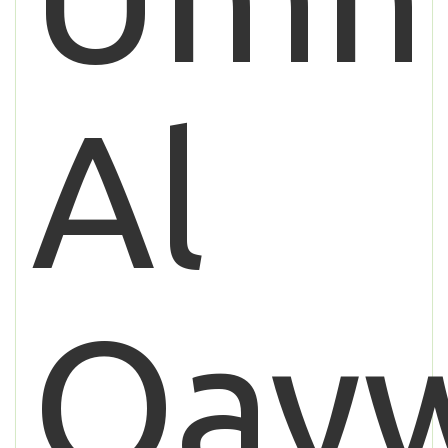
Al
Qay