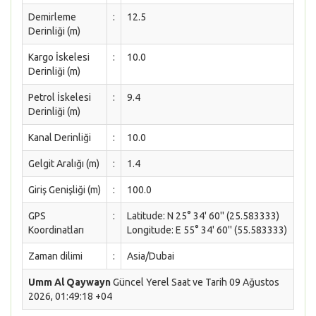
Demirleme
:
12.5
Derinliği (m)
Kargo İskelesi
:
10.0
Derinliği (m)
Petrol İskelesi
:
9.4
Derinliği (m)
Kanal Derinliği
:
10.0
Gelgit Aralığı (m)
:
1.4
Giriş Genişliği (m)
:
100.0
GPS
:
Latitude: N 25° 34' 60'' (25.583333)
Koordinatları
Longitude: E 55° 34' 60'' (55.583333)
Zaman dilimi
:
Asia/Dubai
Umm Al Qaywayn
Güncel Yerel Saat ve Tarih 09 Ağustos
2026, 01:49:18 +04