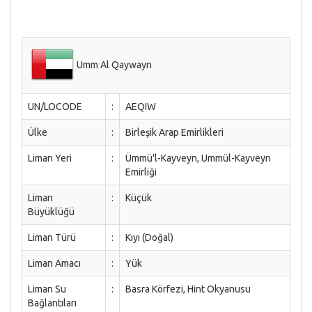
Umm Al Qaywayn
UN/LOCODE
:
AEQIW
Ülke
:
Birleşik Arap Emirlikleri
Liman Yeri
:
Ümmü'l-Kayveyn, Ummül-Kayveyn
Emirliği
Liman
:
Küçük
Büyüklüğü
Liman Türü
:
Kıyı (Doğal)
Liman Amacı
:
Yük
Liman Su
:
Basra Körfezi, Hint Okyanusu
Bağlantıları