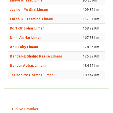
Khawr Khasab Limanı
95.85 Km
Jazireh-Ye Sirri Limanı
109.32 Km
Fateh Oil Terminal Limanı
117.01 Km
Port Of Sohar Limanı
158.92 Km
Umm An Nar Limanı
167.83 Km
Abu Zaby Limanı
174.26 Km
Bandar-E Shahid Reajie Limanı
175.39 Km
Bandar Abbas Limanı
184.72 Km
Jazireh-Ye Hormoz Limanı
189.47 Km
Türkiye Limanları