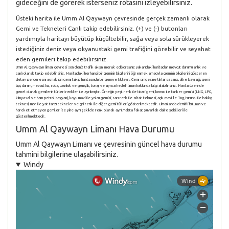
gideceğini de görerek isterseniz rotasını izleyebilirsiniz.
Üsteki harita ile Umm Al Qaywayn çevresinde gerçek zamanlı olarak
Gemi ve Tekneleri Canlı takip edebilirsiniz. (+) ve (-) butonları
yardımıyla haritayı büyütüp küçültebilir, sağa veya sola sürükleyerek
istediğiniz deniz veya okyanustaki gemi trafiğini görebilir ve seyahat
eden gemileri takip edebilirsiniz.
Umm Al Qaywayn limanı çevresi son deniz trafik akışını merak ediyorsanız yukarıdaki haritadan mevcut durumu anlık ve
canlı olarak takip edebilirsiniz. Haritadaki herhangi bir geminin bilgilerini öğrenmek amacıyla geminin bilgilerini gösteren
detay penceresini açmak için gemi takip haritasında bir gemiye tıklayın. Gemi simgesine tıklarsasanız, ülke bayrağı, gemi
tipi, durum, mevcut hız, rota, uzunluk ve genişlik, tonajı ve ayrıca hedef liman hakkında bilgi alabilirsiniz. Harita üzerinde
genel olarak gemilerin türleri renkler ile ayrılmıştır. Örneğin yeşil renk ile ticari gemi, kırmızı ile tanker gemisi (LNG, LPG,
kimyasal ve ham petrol taşıyan), koyu mavi ile yolcu gemisi, sarı renk ile sürat teknesi, açık mavi ile Tug, turuncu ile balıkçı
teknesi, mor ile yat tarzı tekneler ve gri renk ile diğer gemi türleri gösterilmektedir. Limanlarda demirli bulunan ve
hareket etmeyen gemiler ise yine aynı şekilde renk olarak ayrılmakta fakat yuvarlak daire şekilleri ile
gösterilmektedir.
Umm Al Qaywayn Limanı Hava Durumu
Umm Al Qaywayn Limanı ve çevresinin güncel hava durumu
tahmini bilgilerine ulaşabilirsiniz.
Windy