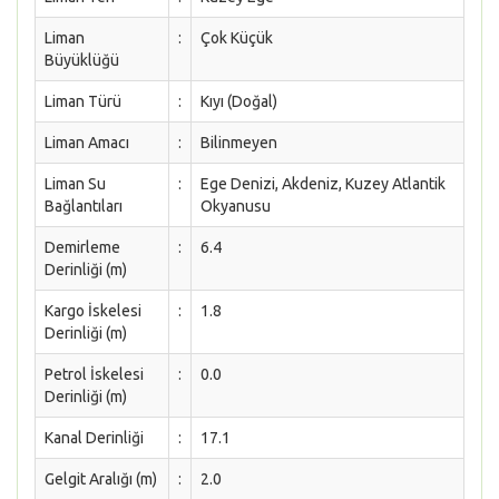
Liman
:
Çok Küçük
Büyüklüğü
Liman Türü
:
Kıyı (Doğal)
Liman Amacı
:
Bilinmeyen
Liman Su
:
Ege Denizi, Akdeniz, Kuzey Atlantik
Bağlantıları
Okyanusu
Demirleme
:
6.4
Derinliği (m)
Kargo İskelesi
:
1.8
Derinliği (m)
Petrol İskelesi
:
0.0
Derinliği (m)
Kanal Derinliği
:
17.1
Gelgit Aralığı (m)
:
2.0