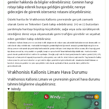
gemiler hakkında da bilgiler edinebilirsiniz. Geminin hangi
rotayı takip ederek buraya geldiğini görebilir, nereye
gideceğini de görerek isterseniz rotasını izleyebilirsiniz.
Üsteki harita ile Vrakhonisis Kallonis çevresinde gerçek zamanlı
olarak Gemi ve Tekneleri Canlı takip edebilirsiniz. (+) ve (-) butonları
yardımıyla haritayı büyütüp küçültebilir, sağa veya sola sürükleyerek
istediğiniz deniz veya okyanustaki gemi trafiğini görebilir ve seyahat
eden gemileri takip edebilirsiniz.
Vrakhonisis Kallonis limanı çevresi son deniz trafik akışını merak ediyorsanız yukarıdaki haritadan mevcut durumu anlık ve
canlı olarak takip edebilirsiniz. Haritadaki herhangi bir geminin bilgilerini öğrenmek amacıyla geminin bilgilerini gösteren
detay penceresini açmak için gemi takip haritasında bir gemiye tıklayın. Gemi simgesine tıklarsasanız, ülke bayrağı, gemi
tipi, durum, mevcut hız, rota, uzunluk ve genişlik, tonajı ve ayrıca hedef liman hakkında bilgi alabilirsiniz. Harita üzerinde
genel olarak gemilerin türleri renkler ile ayrılmıştır. Örneğin yeşil renk ile ticari gemi, kırmızı ile tanker gemisi (LNG, LPG,
kimyasal ve ham petrol taşıyan), koyu mavi ile yolcu gemisi, sarı renk ile sürat teknesi, açık mavi ile Tug, turuncu ile balıkçı
teknesi, mor ile yat tarzı tekneler ve gri renk ile diğer gemi türleri gösterilmektedir. Limanlarda demirli bulunan ve
hareket etmeyen gemiler ise yine aynı şekilde renk olarak ayrılmakta fakat yuvarlak daire şekilleri ile
gösterilmektedir.
Vrakhonisis Kallonis Limanı Hava Durumu
Vrakhonisis Kallonis Limanı ve çevresinin güncel hava durumu
tahmini bilgilerine ulaşabilirsiniz.
Windy