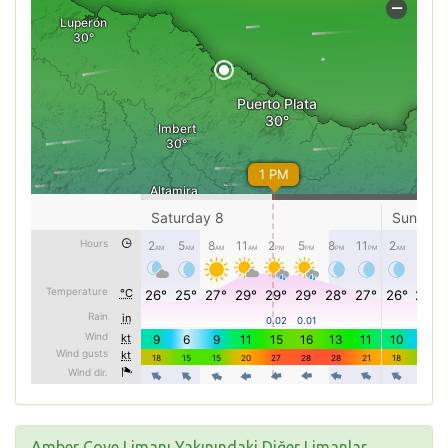
Amber Cove Limanı Yakınındaki Diğer Limanlar