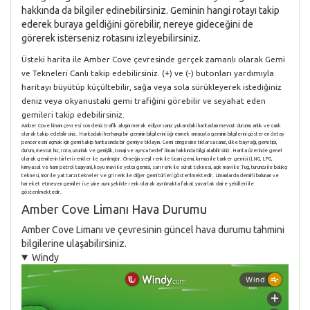
hakkında da bilgiler edinebilirsiniz. Geminin hangi rotayı takip
ederek buraya geldiğini görebilir, nereye gideceğini de
görerek isterseniz rotasını izleyebilirsiniz.
Üsteki harita ile Amber Cove çevresinde gerçek zamanlı olarak Gemi
ve Tekneleri Canlı takip edebilirsiniz. (+) ve (-) butonları yardımıyla
haritayı büyütüp küçültebilir, sağa veya sola sürükleyerek istediğiniz
deniz veya okyanustaki gemi trafiğini görebilir ve seyahat eden
gemileri takip edebilirsiniz.
Amber Cove limanı çevresi son deniz trafik akışını merak ediyorsanız yukarıdaki haritadan mevcut durumu anlık ve canlı
olarak takip edebilirsiniz. Haritadaki herhangi bir geminin bilgilerini öğrenmek amacıyla geminin bilgilerini gösteren detay
penceresini açmak için gemi takip haritasında bir gemiye tıklayın. Gemi simgesine tıklarsasanız, ülke bayrağı, gemi tipi,
durum, mevcut hız, rota, uzunluk ve genişlik, tonajı ve ayrıca hedef liman hakkında bilgi alabilirsiniz. Harita üzerinde genel
olarak gemilerin türleri renkler ile ayrılmıştır. Örneğin yeşil renk ile ticari gemi, kırmızı ile tanker gemisi (LNG, LPG,
kimyasal ve ham petrol taşıyan), koyu mavi ile yolcu gemisi, sarı renk ile sürat teknesi, açık mavi ile Tug, turuncu ile balıkçı
teknesi, mor ile yat tarzı tekneler ve gri renk ile diğer gemi türleri gösterilmektedir. Limanlarda demirli bulunan ve
hareket etmeyen gemiler ise yine aynı şekilde renk olarak ayrılmakta fakat yuvarlak daire şekilleri ile
gösterilmektedir.
Amber Cove Limanı Hava Durumu
Amber Cove Limanı ve çevresinin güncel hava durumu tahmini
bilgilerine ulaşabilirsiniz.
Windy