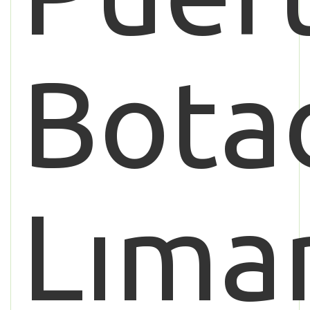
Bota
Lıma