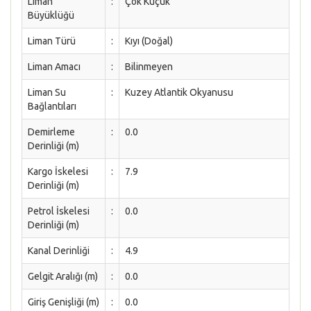
Liman
:
Çok Küçük
Büyüklüğü
Liman Türü
:
Kıyı (Doğal)
Liman Amacı
:
Bilinmeyen
Liman Su
:
Kuzey Atlantik Okyanusu
Bağlantıları
Demirleme
:
0.0
Derinliği (m)
Kargo İskelesi
:
7.9
Derinliği (m)
Petrol İskelesi
:
0.0
Derinliği (m)
Kanal Derinliği
:
4.9
Gelgit Aralığı (m)
:
0.0
Giriş Genişliği (m)
:
0.0