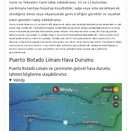
Gemi ve Tekneleri Canlı takip edebilirsiniz. (+) ve (-) butonları
yardımıyla haritayı büyütüp küçültebilir, sağa veya sola sürükleyerek
istediğiniz deniz veya okyanustaki gemi trafiğini görebilir ve seyahat
eden gemileri takip edebilirsiniz.
Puerto Botado limanı çevresi son deniz trafik akışını merak ediyorsanız yukarıdaki haritadan mevcut durumu anlık ve canlı
olarak takip edebilirsiniz. Haritadaki herhangi bir geminin bilgilerini öğrenmek amacıyla geminin bilgilerini gösteren detay
penceresini açmak için gemi takip haritasında bir gemiye tıklayın. Gemi simgesine tıklarsasanız, ülke bayrağı, gemi tipi,
durum, mevcut hız, rota, uzunluk ve genişlik, tonajı ve ayrıca hedef liman hakkında bilgi alabilirsiniz. Harita üzerinde genel
olarak gemilerin türleri renkler ile ayrılmıştır. Örneğin yeşil renk ile ticari gemi, kırmızı ile tanker gemisi (LNG, LPG,
kimyasal ve ham petrol taşıyan), koyu mavi ile yolcu gemisi, sarı renk ile sürat teknesi, açık mavi ile Tug, turuncu ile balıkçı
teknesi, mor ile yat tarzı tekneler ve gri renk ile diğer gemi türleri gösterilmektedir. Limanlarda demirli bulunan ve
hareket etmeyen gemiler ise yine aynı şekilde renk olarak ayrılmakta fakat yuvarlak daire şekilleri ile
gösterilmektedir.
Puerto Botado Limanı Hava Durumu
Puerto Botado Limanı ve çevresinin güncel hava durumu
tahmini bilgilerine ulaşabilirsiniz.
Windy