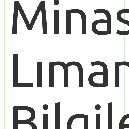
Mina
Lıman
Bilgil