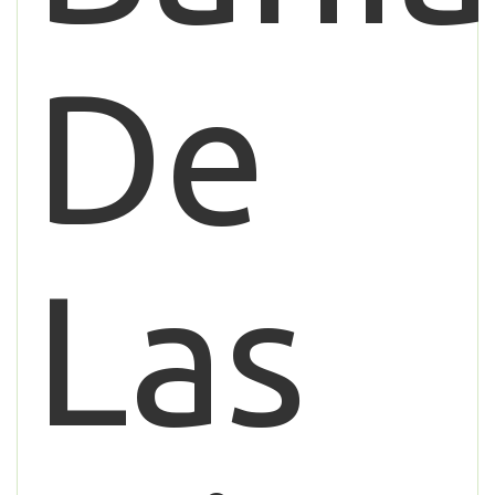
De
Las