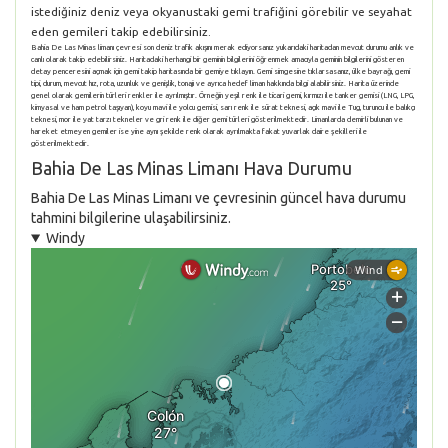
istediğiniz deniz veya okyanustaki gemi trafiğini görebilir ve seyahat
eden gemileri takip edebilirsiniz.
Bahia De Las Minas limanı çevresi son deniz trafik akışını merak ediyorsanız yukarıdaki haritadan mevcut durumu anlık ve
canlı olarak takip edebilirsiniz. Haritadaki herhangi bir geminin bilgilerini öğrenmek amacıyla geminin bilgilerini gösteren
detay penceresini açmak için gemi takip haritasında bir gemiye tıklayın. Gemi simgesine tıklarsasanız, ülke bayrağı, gemi
tipi, durum, mevcut hız, rota, uzunluk ve genişlik, tonajı ve ayrıca hedef liman hakkında bilgi alabilirsiniz. Harita üzerinde
genel olarak gemilerin türleri renkler ile ayrılmıştır. Örneğin yeşil renk ile ticari gemi, kırmızı ile tanker gemisi (LNG, LPG,
kimyasal ve ham petrol taşıyan), koyu mavi ile yolcu gemisi, sarı renk ile sürat teknesi, açık mavi ile Tug, turuncu ile balıkçı
teknesi, mor ile yat tarzı tekneler ve gri renk ile diğer gemi türleri gösterilmektedir. Limanlarda demirli bulunan ve
hareket etmeyen gemiler ise yine aynı şekilde renk olarak ayrılmakta fakat yuvarlak daire şekilleri ile
gösterilmektedir.
Bahia De Las Minas Limanı Hava Durumu
Bahia De Las Minas Limanı ve çevresinin güncel hava durumu
tahmini bilgilerine ulaşabilirsiniz.
Windy