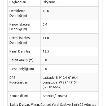
Bağlantıları
Okyanusu
Demirleme
:
18.6
Derinliği (m)
Kargo İskelesi
:
6.4
Derinliği (m)
Petrol İskelesi
:
11.0
Derinliği (m)
Kanal Derinliği
:
12.5
Gelgit Aralığı (m)
:
0.0
Giriş Genişliği (m)
:
0.0
GPS
:
Latitude: N 9° 24' 0'' (9.4)
Koordinatları
Longitude: W 79° 49' 0''
(-79.816667)
Zaman dilimi
:
America/Panama
Bahia De Las Minas
Güncel Yerel Saat ve Tarih 09 Ağustos