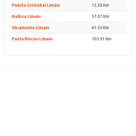
Puerto Cristobal Limanı
12.30 Km
Balboa Limanı
57.07 Km
Vacamonte Limanı
61.55 Km
Punta Rincon Limanı
105.91 Km
Türkiye Limanları
Dünya Limanları Rehberi
Dünya Denizleri ve Dünya Okyanusları Gemi Trafiği
İzleme
Deniz Hava Durumu