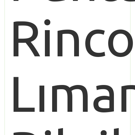
Rinc
Lıman