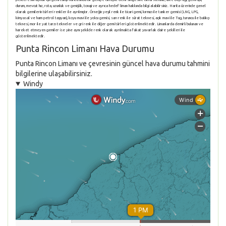
durum, mevcut hız, rota, uzunluk ve genişlik, tonajı ve ayrıca hedef liman hakkında bilgi alabilirsiniz. Harita üzerinde genel
olarak gemilerin türleri renkler ile ayrılmıştır. Örneğin yeşil renk ile ticari gemi, kırmızı ile tanker gemisi (LNG, LPG,
kimyasal ve ham petrol taşıyan), koyu mavi ile yolcu gemisi, sarı renk ile sürat teknesi, açık mavi ile Tug, turuncu ile balıkçı
teknesi, mor ile yat tarzı tekneler ve gri renk ile diğer gemi türleri gösterilmektedir. Limanlarda demirli bulunan ve
hareket etmeyen gemiler ise yine aynı şekilde renk olarak ayrılmakta fakat yuvarlak daire şekilleri ile
gösterilmektedir.
Punta Rincon Limanı Hava Durumu
Punta Rincon Limanı ve çevresinin güncel hava durumu tahmini
bilgilerine ulaşabilirsiniz.
Windy