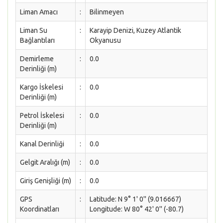
Liman Amacı
:
Bilinmeyen
Liman Su
:
Karayip Denizi, Kuzey Atlantik
Bağlantıları
Okyanusu
Demirleme
:
0.0
Derinliği (m)
Kargo İskelesi
:
0.0
Derinliği (m)
Petrol İskelesi
:
0.0
Derinliği (m)
Kanal Derinliği
:
0.0
Gelgit Aralığı (m)
:
0.0
Giriş Genişliği (m)
:
0.0
GPS
:
Latitude: N 9° 1' 0'' (9.016667)
Koordinatları
Longitude: W 80° 42' 0'' (-80.7)