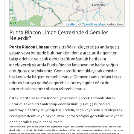
Leaflet
| ©
OpenStreetMap
contributors
Punta Rincon Liman Çevresindeki Gemiler
Nelerdir?
Punta Rincon Limanı
deniz trafiğini izleyerek şu anda geçiş
yapan veya bölgede bulunan tüm deniz araçları ile gemileri
takip edebilir ve canlı deniz trafik yoğunluk haritasını
inceleyerek şu anda Punta Rincon limanının ne kadar yoğun
olduğunu görebilirsiniz. Gemi üzerlerine tıklayarak gemiler
hakkında da bilgiler edinebilirsiniz. Geminin hangi rotayı takip
ederek buraya geldiğini görebilir, nereye gideceğini de
görerek isterseniz rotasını izleyebilirsiniz.
Üsteki harita ile Punta Rincon çevresinde gerçek zamanlı olarak
Gemi ve Tekneleri Canlı takip edebilirsiniz. (+) ve (-) butonları
yardımıyla haritayı büyütüp küçültebilir, sağa veya sola sürükleyerek
istediğiniz deniz veya okyanustaki gemi trafiğini görebilir ve seyahat
eden gemileri takip edebilirsiniz.
Punta Rincon limanı çevresi son deniz trafik akışını merak ediyorsanız yukarıdaki haritadan mevcut durumu anlık ve canlı
olarak takip edebilirsiniz. Haritadaki herhangi bir geminin bilgilerini öğrenmek amacıyla geminin bilgilerini gösteren detay
penceresini açmak için gemi takip haritasında bir gemiye tıklayın. Gemi simgesine tıklarsasanız, ülke bayrağı, gemi tipi,