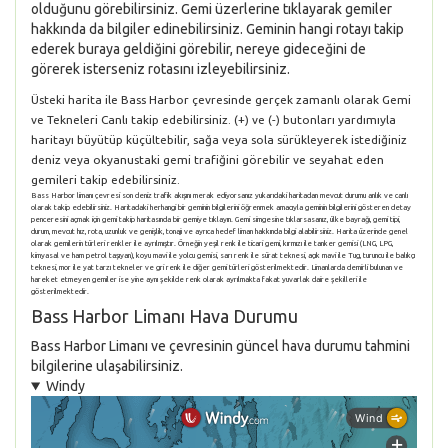
olduğunu görebilirsiniz. Gemi üzerlerine tıklayarak gemiler
hakkında da bilgiler edinebilirsiniz. Geminin hangi rotayı takip
ederek buraya geldiğini görebilir, nereye gideceğini de
görerek isterseniz rotasını izleyebilirsiniz.
Üsteki harita ile Bass Harbor çevresinde gerçek zamanlı olarak Gemi
ve Tekneleri Canlı takip edebilirsiniz. (+) ve (-) butonları yardımıyla
haritayı büyütüp küçültebilir, sağa veya sola sürükleyerek istediğiniz
deniz veya okyanustaki gemi trafiğini görebilir ve seyahat eden
gemileri takip edebilirsiniz.
Bass Harbor limanı çevresi son deniz trafik akışını merak ediyorsanız yukarıdaki haritadan mevcut durumu anlık ve canlı
olarak takip edebilirsiniz. Haritadaki herhangi bir geminin bilgilerini öğrenmek amacıyla geminin bilgilerini gösteren detay
penceresini açmak için gemi takip haritasında bir gemiye tıklayın. Gemi simgesine tıklarsasanız, ülke bayrağı, gemi tipi,
durum, mevcut hız, rota, uzunluk ve genişlik, tonajı ve ayrıca hedef liman hakkında bilgi alabilirsiniz. Harita üzerinde genel
olarak gemilerin türleri renkler ile ayrılmıştır. Örneğin yeşil renk ile ticari gemi, kırmızı ile tanker gemisi (LNG, LPG,
kimyasal ve ham petrol taşıyan), koyu mavi ile yolcu gemisi, sarı renk ile sürat teknesi, açık mavi ile Tug, turuncu ile balıkçı
teknesi, mor ile yat tarzı tekneler ve gri renk ile diğer gemi türleri gösterilmektedir. Limanlarda demirli bulunan ve
hareket etmeyen gemiler ise yine aynı şekilde renk olarak ayrılmakta fakat yuvarlak daire şekilleri ile
gösterilmektedir.
Bass Harbor Limanı Hava Durumu
Bass Harbor Limanı ve çevresinin güncel hava durumu tahmini
bilgilerine ulaşabilirsiniz.
Windy