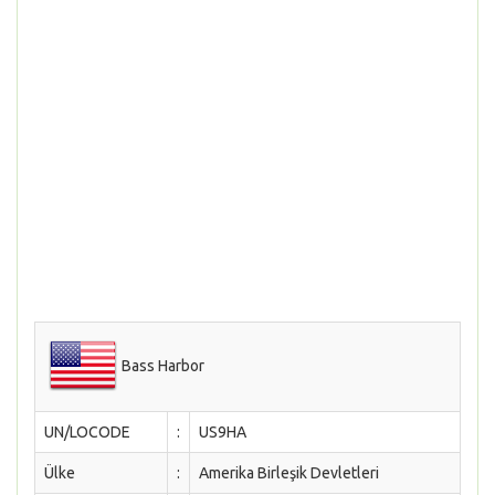
Bass Harbor
UN/LOCODE
:
US9HA
Ülke
:
Amerika Birleşik Devletleri