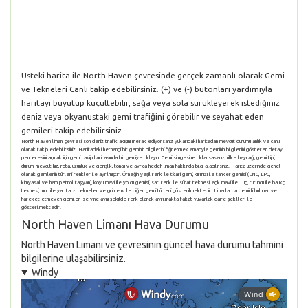
Üsteki harita ile North Haven çevresinde gerçek zamanlı olarak Gemi
ve Tekneleri Canlı takip edebilirsiniz. (+) ve (-) butonları yardımıyla
haritayı büyütüp küçültebilir, sağa veya sola sürükleyerek istediğiniz
deniz veya okyanustaki gemi trafiğini görebilir ve seyahat eden
gemileri takip edebilirsiniz.
North Haven limanı çevresi son deniz trafik akışını merak ediyorsanız yukarıdaki haritadan mevcut durumu anlık ve canlı
olarak takip edebilirsiniz. Haritadaki herhangi bir geminin bilgilerini öğrenmek amacıyla geminin bilgilerini gösteren detay
penceresini açmak için gemi takip haritasında bir gemiye tıklayın. Gemi simgesine tıklarsasanız, ülke bayrağı, gemi tipi,
durum, mevcut hız, rota, uzunluk ve genişlik, tonajı ve ayrıca hedef liman hakkında bilgi alabilirsiniz. Harita üzerinde genel
olarak gemilerin türleri renkler ile ayrılmıştır. Örneğin yeşil renk ile ticari gemi, kırmızı ile tanker gemisi (LNG, LPG,
kimyasal ve ham petrol taşıyan), koyu mavi ile yolcu gemisi, sarı renk ile sürat teknesi, açık mavi ile Tug, turuncu ile balıkçı
teknesi, mor ile yat tarzı tekneler ve gri renk ile diğer gemi türleri gösterilmektedir. Limanlarda demirli bulunan ve
hareket etmeyen gemiler ise yine aynı şekilde renk olarak ayrılmakta fakat yuvarlak daire şekilleri ile
gösterilmektedir.
North Haven Limanı Hava Durumu
North Haven Limanı ve çevresinin güncel hava durumu tahmini
bilgilerine ulaşabilirsiniz.
Windy