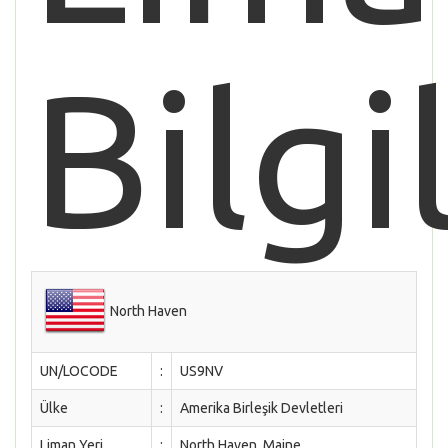
Bilgi
North Haven
UN/LOCODE
:
US9NV
Ülke
:
Amerika Birleşik Devletleri
Liman Yeri
:
North Haven, Maine