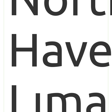
Hav
Lıma