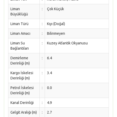
Liman
:
Çok Küçük
Büyüklüğü
Liman Türü
:
Kıyı (Doğal)
Liman Amacı
:
Bilinmeyen
Liman Su
:
Kuzey Atlantik Okyanusu
Bağlantıları
Demirleme
:
6.4
Derinliği (m)
Kargo İskelesi
:
3.4
Derinliği (m)
Petrol İskelesi
:
0.0
Derinliği (m)
Kanal Derinliği
:
4.9
Gelgit Aralığı (m)
:
2.7