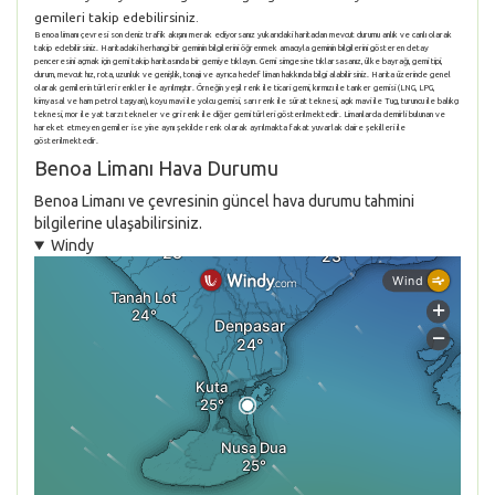
gemileri takip edebilirsiniz.
Benoa limanı çevresi son deniz trafik akışını merak ediyorsanız yukarıdaki haritadan mevcut durumu anlık ve canlı olarak
takip edebilirsiniz. Haritadaki herhangi bir geminin bilgilerini öğrenmek amacıyla geminin bilgilerini gösteren detay
penceresini açmak için gemi takip haritasında bir gemiye tıklayın. Gemi simgesine tıklarsasanız, ülke bayrağı, gemi tipi,
durum, mevcut hız, rota, uzunluk ve genişlik, tonajı ve ayrıca hedef liman hakkında bilgi alabilirsiniz. Harita üzerinde genel
olarak gemilerin türleri renkler ile ayrılmıştır. Örneğin yeşil renk ile ticari gemi, kırmızı ile tanker gemisi (LNG, LPG,
kimyasal ve ham petrol taşıyan), koyu mavi ile yolcu gemisi, sarı renk ile sürat teknesi, açık mavi ile Tug, turuncu ile balıkçı
teknesi, mor ile yat tarzı tekneler ve gri renk ile diğer gemi türleri gösterilmektedir. Limanlarda demirli bulunan ve
hareket etmeyen gemiler ise yine aynı şekilde renk olarak ayrılmakta fakat yuvarlak daire şekilleri ile
gösterilmektedir.
Benoa Limanı Hava Durumu
Benoa Limanı ve çevresinin güncel hava durumu tahmini
bilgilerine ulaşabilirsiniz.
Windy