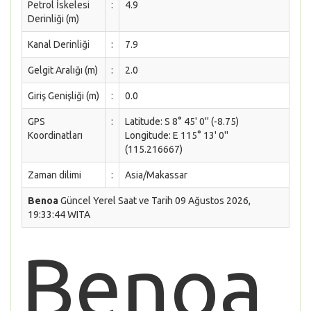
Petrol İskelesi
:
4.9
Derinliği (m)
Kanal Derinliği
:
7.9
Gelgit Aralığı (m)
:
2.0
Giriş Genişliği (m)
:
0.0
GPS
:
Latitude: S 8° 45' 0'' (-8.75)
Koordinatları
Longitude: E 115° 13' 0''
(115.216667)
Zaman dilimi
:
Asia/Makassar
Benoa
Güncel Yerel Saat ve Tarih 09 Ağustos 2026,
19:33:44 WITA
Benoa