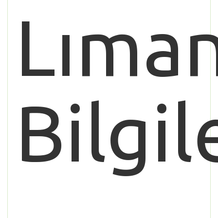
Lıman
Bilgil