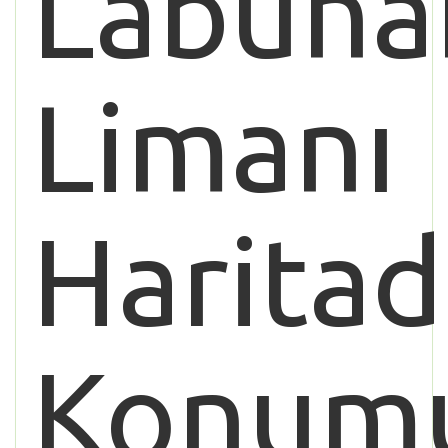
Labuha
Limanı
Haritad
Konum