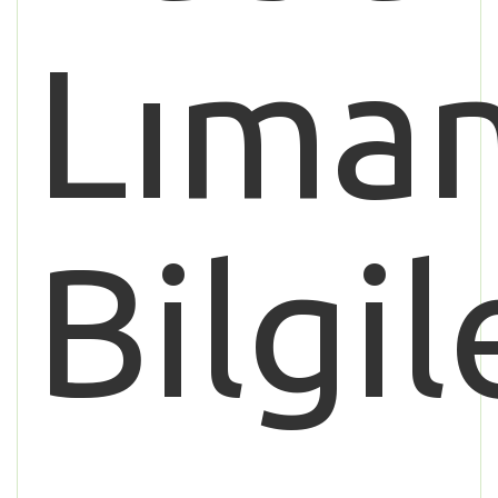
Lıman
Bilgil