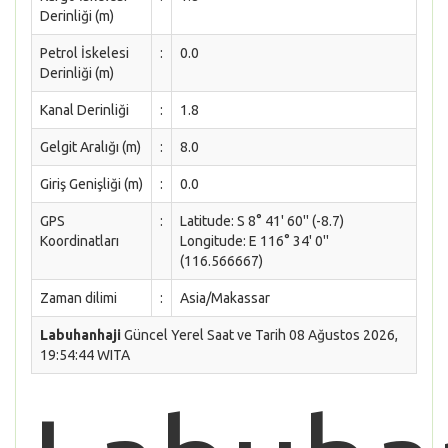
Derinliği (m)
Petrol İskelesi
:
0.0
Derinliği (m)
Kanal Derinliği
:
1.8
Gelgit Aralığı (m)
:
8.0
Giriş Genişliği (m)
:
0.0
GPS
:
Latitude: S 8° 41' 60'' (-8.7)
Koordinatları
Longitude: E 116° 34' 0''
(116.566667)
Zaman dilimi
:
Asia/Makassar
Labuhanhaji
Güncel Yerel Saat ve Tarih 08 Ağustos 2026,
19:54:44 WITA