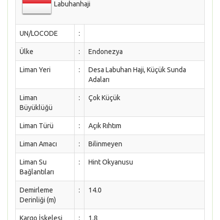
Labuhanhaji
UN/LOCODE
:
Ülke
:
Endonezya
Liman Yeri
:
Desa Labuhan Haji, Küçük Sunda
Adaları
Liman
:
Çok Küçük
Büyüklüğü
Liman Türü
:
Açık Rıhtım
Liman Amacı
:
Bilinmeyen
Liman Su
:
Hint Okyanusu
Bağlantıları
Demirleme
:
14.0
Derinliği (m)
Kargo İskelesi
:
1.8