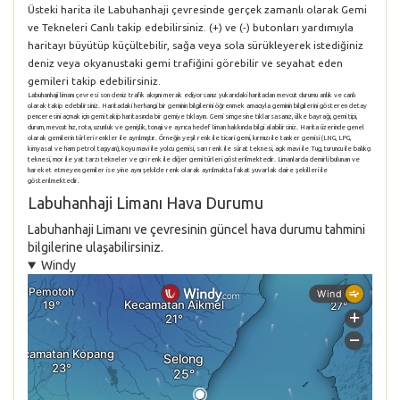
Üsteki harita ile Labuhanhaji çevresinde gerçek zamanlı olarak Gemi
ve Tekneleri Canlı takip edebilirsiniz. (+) ve (-) butonları yardımıyla
haritayı büyütüp küçültebilir, sağa veya sola sürükleyerek istediğiniz
deniz veya okyanustaki gemi trafiğini görebilir ve seyahat eden
gemileri takip edebilirsiniz.
Labuhanhaji limanı çevresi son deniz trafik akışını merak ediyorsanız yukarıdaki haritadan mevcut durumu anlık ve canlı
olarak takip edebilirsiniz. Haritadaki herhangi bir geminin bilgilerini öğrenmek amacıyla geminin bilgilerini gösteren detay
penceresini açmak için gemi takip haritasında bir gemiye tıklayın. Gemi simgesine tıklarsasanız, ülke bayrağı, gemi tipi,
durum, mevcut hız, rota, uzunluk ve genişlik, tonajı ve ayrıca hedef liman hakkında bilgi alabilirsiniz. Harita üzerinde genel
olarak gemilerin türleri renkler ile ayrılmıştır. Örneğin yeşil renk ile ticari gemi, kırmızı ile tanker gemisi (LNG, LPG,
kimyasal ve ham petrol taşıyan), koyu mavi ile yolcu gemisi, sarı renk ile sürat teknesi, açık mavi ile Tug, turuncu ile balıkçı
teknesi, mor ile yat tarzı tekneler ve gri renk ile diğer gemi türleri gösterilmektedir. Limanlarda demirli bulunan ve
hareket etmeyen gemiler ise yine aynı şekilde renk olarak ayrılmakta fakat yuvarlak daire şekilleri ile
gösterilmektedir.
Labuhanhaji Limanı Hava Durumu
Labuhanhaji Limanı ve çevresinin güncel hava durumu tahmini
bilgilerine ulaşabilirsiniz.
Windy