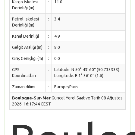
Kargo İskelesi
:
11.0
Derinliği (m)
Petrol İskelesi
:
3.4
Derinliği (m)
Kanal Derinliği
:
4.9
Gelgit Aralığı (m)
:
8.0
Giriş Genişliği (m)
:
0.0
GPS
:
Latitude: N 50° 43' 60'' (50.733333)
Koordinatları
Longitude: E 1° 36' 0'' (1.6)
Zaman dilimi
:
Europe/Paris
Boulogne-Sur-Mer
Güncel Yerel Saat ve Tarih 08 Ağustos
2026, 16:17:44 CEST