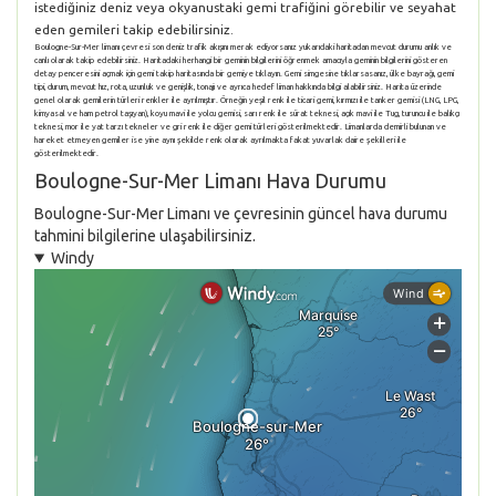
istediğiniz deniz veya okyanustaki gemi trafiğini görebilir ve seyahat
eden gemileri takip edebilirsiniz.
Boulogne-Sur-Mer limanı çevresi son deniz trafik akışını merak ediyorsanız yukarıdaki haritadan mevcut durumu anlık ve
canlı olarak takip edebilirsiniz. Haritadaki herhangi bir geminin bilgilerini öğrenmek amacıyla geminin bilgilerini gösteren
detay penceresini açmak için gemi takip haritasında bir gemiye tıklayın. Gemi simgesine tıklarsasanız, ülke bayrağı, gemi
tipi, durum, mevcut hız, rota, uzunluk ve genişlik, tonajı ve ayrıca hedef liman hakkında bilgi alabilirsiniz. Harita üzerinde
genel olarak gemilerin türleri renkler ile ayrılmıştır. Örneğin yeşil renk ile ticari gemi, kırmızı ile tanker gemisi (LNG, LPG,
kimyasal ve ham petrol taşıyan), koyu mavi ile yolcu gemisi, sarı renk ile sürat teknesi, açık mavi ile Tug, turuncu ile balıkçı
teknesi, mor ile yat tarzı tekneler ve gri renk ile diğer gemi türleri gösterilmektedir. Limanlarda demirli bulunan ve
hareket etmeyen gemiler ise yine aynı şekilde renk olarak ayrılmakta fakat yuvarlak daire şekilleri ile
gösterilmektedir.
Boulogne-Sur-Mer Limanı Hava Durumu
Boulogne-Sur-Mer Limanı ve çevresinin güncel hava durumu
tahmini bilgilerine ulaşabilirsiniz.
Windy