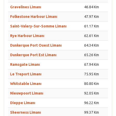
Gravelines Limanı
46.84 Km
Folkestone Harbour Limanı
47.97 Km
Saint-Valery-Sur-Somme Limanı
61.17 Km
Rye Harbour Limanı
62.61 Km
Dunkerque Port Ouest Limanı
64.34 Km
Dunkerque Port Est Limanı
65.26 Km
Ramsgate Limanı
67.94 Km
Le Treport Limanı
75.95 Km
Whitstable Limanı
80.80 Km
Nieuwpoort Limanı
92.05 Km
Dieppe Limanı
96.22 Km
Sheerness Limanı
99.37 Km