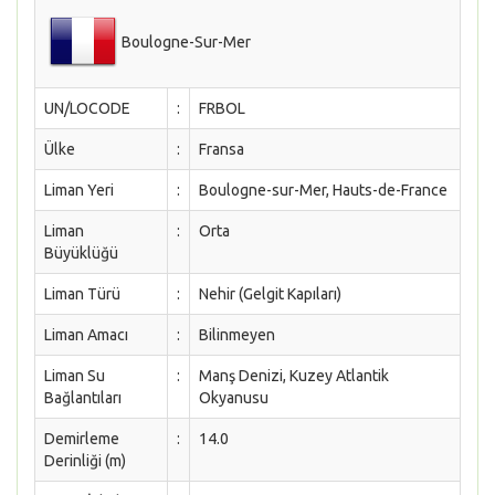
Boulogne-Sur-Mer
UN/LOCODE
:
FRBOL
Ülke
:
Fransa
Liman Yeri
:
Boulogne-sur-Mer, Hauts-de-France
Liman
:
Orta
Büyüklüğü
Liman Türü
:
Nehir (Gelgit Kapıları)
Liman Amacı
:
Bilinmeyen
Liman Su
:
Manş Denizi, Kuzey Atlantik
Bağlantıları
Okyanusu
Demirleme
:
14.0
Derinliği (m)