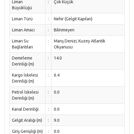
Liman
:
Çok Küçük
Büyüklüğü
Liman Türü
:
Nehir (Gelgit Kapıları)
Liman Amacı
:
Bilinmeyen
Liman Su
:
Manş Denizi, Kuzey Atlantik
Bağlantıları
Okyanusu
Demirleme
:
14.0
Derinliği (m)
Kargo İskelesi
:
6.4
Derinliği (m)
Petrol İskelesi
:
0.0
Derinliği (m)
Kanal Derinliği
:
0.0
Gelgit Aralığı (m)
:
9.0
Giriş Genişliği (m)
:
0.0