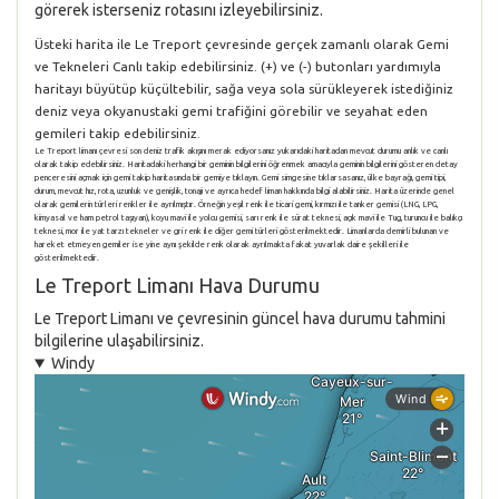
görerek isterseniz rotasını izleyebilirsiniz.
Üsteki harita ile Le Treport çevresinde gerçek zamanlı olarak Gemi
ve Tekneleri Canlı takip edebilirsiniz. (+) ve (-) butonları yardımıyla
haritayı büyütüp küçültebilir, sağa veya sola sürükleyerek istediğiniz
deniz veya okyanustaki gemi trafiğini görebilir ve seyahat eden
gemileri takip edebilirsiniz.
Le Treport limanı çevresi son deniz trafik akışını merak ediyorsanız yukarıdaki haritadan mevcut durumu anlık ve canlı
olarak takip edebilirsiniz. Haritadaki herhangi bir geminin bilgilerini öğrenmek amacıyla geminin bilgilerini gösteren detay
penceresini açmak için gemi takip haritasında bir gemiye tıklayın. Gemi simgesine tıklarsasanız, ülke bayrağı, gemi tipi,
durum, mevcut hız, rota, uzunluk ve genişlik, tonajı ve ayrıca hedef liman hakkında bilgi alabilirsiniz. Harita üzerinde genel
olarak gemilerin türleri renkler ile ayrılmıştır. Örneğin yeşil renk ile ticari gemi, kırmızı ile tanker gemisi (LNG, LPG,
kimyasal ve ham petrol taşıyan), koyu mavi ile yolcu gemisi, sarı renk ile sürat teknesi, açık mavi ile Tug, turuncu ile balıkçı
teknesi, mor ile yat tarzı tekneler ve gri renk ile diğer gemi türleri gösterilmektedir. Limanlarda demirli bulunan ve
hareket etmeyen gemiler ise yine aynı şekilde renk olarak ayrılmakta fakat yuvarlak daire şekilleri ile
gösterilmektedir.
Le Treport Limanı Hava Durumu
Le Treport Limanı ve çevresinin güncel hava durumu tahmini
bilgilerine ulaşabilirsiniz.
Windy