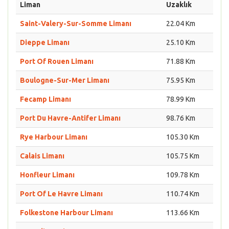
Liman
Uzaklık
Saint-Valery-Sur-Somme Limanı
22.04 Km
Dieppe Limanı
25.10 Km
Port Of Rouen Limanı
71.88 Km
Boulogne-Sur-Mer Limanı
75.95 Km
Fecamp Limanı
78.99 Km
Port Du Havre-Antifer Limanı
98.76 Km
Rye Harbour Limanı
105.30 Km
Calais Limanı
105.75 Km
Honfleur Limanı
109.78 Km
Port Of Le Havre Limanı
110.74 Km
Folkestone Harbour Limanı
113.66 Km