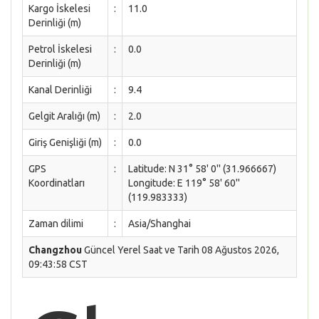
Kargo İskelesi
:
11.0
Derinliği (m)
Petrol İskelesi
:
0.0
Derinliği (m)
Kanal Derinliği
:
9.4
Gelgit Aralığı (m)
:
2.0
Giriş Genişliği (m)
:
0.0
GPS
:
Latitude: N 31° 58' 0'' (31.966667)
Koordinatları
Longitude: E 119° 58' 60''
(119.983333)
Zaman dilimi
:
Asia/Shanghai
Changzhou
Güncel Yerel Saat ve Tarih 08 Ağustos 2026,
09:43:58 CST