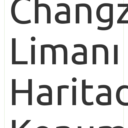
Chang
Limanı
Harita