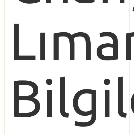
Lıma
Bilgil