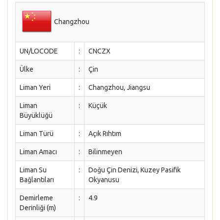
Changzhou
UN/LOCODE
:
CNCZX
Ülke
:
Çin
Liman Yeri
:
Changzhou, Jiangsu
Liman
:
Küçük
Büyüklüğü
Liman Türü
:
Açık Rıhtım
Liman Amacı
:
Bilinmeyen
Liman Su
:
Doğu Çin Denizi, Kuzey Pasifik
Bağlantıları
Okyanusu
Demirleme
:
4.9
Derinliği (m)