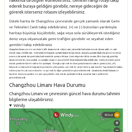
hakkında da bilgiler edinebilirsiniz. Geminin hangi rotayı takip
ederek buraya geldiğini görebilir, nereye gideceğini de
görerek isterseniz rotasını izleyebilirsiniz.
Üsteki harita ile Changzhou çevresinde gerçek zamanlı olarak Gemi
ve Tekneleri Canlı takip edebilirsiniz. (+) ve (-) butonları yardımıyla
haritayı büyütüp küçültebilir, sağa veya sola sürükleyerek istediğiniz
deniz veya okyanustaki gemi trafiğini görebilir ve seyahat eden
gemileri takip edebilirsiniz.
Changzhou limanı çevresi son deniz trafik akışını merak ediyorsanız yukarıdaki haritadan mevcut durumu anlık ve canlı
olarak takip edebilirsiniz. Haritadaki herhangi bir geminin bilgilerini öğrenmek amacıyla geminin bilgilerini gösteren detay
penceresini açmak için gemi takip haritasında bir gemiye tıklayın. Gemi simgesine tıklarsasanız, ülke bayrağı, gemi tipi,
durum, mevcut hız, rota, uzunluk ve genişlik, tonajı ve ayrıca hedef liman hakkında bilgi alabilirsiniz. Harita üzerinde genel
olarak gemilerin türleri renkler ile ayrılmıştır. Örneğin yeşil renk ile ticari gemi, kırmızı ile tanker gemisi (LNG, LPG,
kimyasal ve ham petrol taşıyan), koyu mavi ile yolcu gemisi, sarı renk ile sürat teknesi, açık mavi ile Tug, turuncu ile balıkçı
teknesi, mor ile yat tarzı tekneler ve gri renk ile diğer gemi türleri gösterilmektedir. Limanlarda demirli bulunan ve
hareket etmeyen gemiler ise yine aynı şekilde renk olarak ayrılmakta fakat yuvarlak daire şekilleri ile
gösterilmektedir.
Changzhou Limanı Hava Durumu
Changzhou Limanı ve çevresinin güncel hava durumu tahmini
bilgilerine ulaşabilirsiniz.
Windy