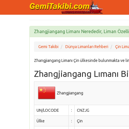
Zhangjiangang Limanı Nerededir, Liman Özellik
Gemi Takibi
Dünya Limanları Rehberi
Çin Lima
Zhangjiangang Limanı Çin ülkesinde bulunmakta ve l
Zhangjiangang Lımanı Bil
Zhangjiangang
UN/LOCODE
:
CNZJG
Ülke
:
Çin