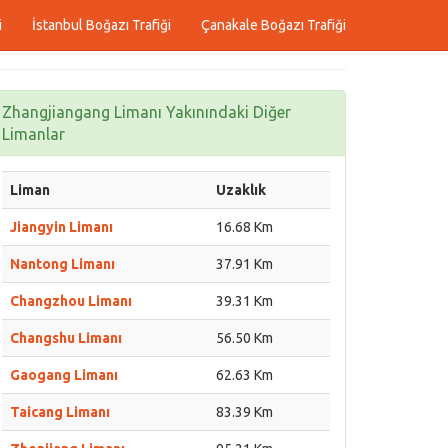
i
İstanbul Boğazı Trafiği
Çanakale Boğazı Trafiği
Zhangjiangang Limanı Yakınındaki Diğer
Limanlar
Liman
Uzaklık
Jiangyin Limanı
16.68 Km
Nantong Limanı
37.91 Km
Changzhou Limanı
39.31 Km
Changshu Limanı
56.50 Km
Gaogang Limanı
62.63 Km
Taicang Limanı
83.39 Km