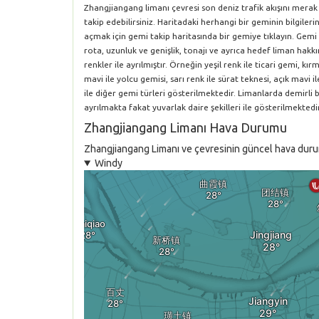
Zhangjiangang limanı çevresi son deniz trafik akışını mera
takip edebilirsiniz. Haritadaki herhangi bir geminin bilgile
açmak için gemi takip haritasında bir gemiye tıklayın. Gemi 
rota, uzunluk ve genişlik, tonajı ve ayrıca hedef liman hakkın
renkler ile ayrılmıştır. Örneğin yeşil renk ile ticari gemi, k
mavi ile yolcu gemisi, sarı renk ile sürat teknesi, açık mavi i
ile diğer gemi türleri gösterilmektedir. Limanlarda demirli
ayrılmakta fakat yuvarlak daire şekilleri ile gösterilmektedir
Zhangjiangang Limanı Hava Durumu
Zhangjiangang Limanı ve çevresinin güncel hava durumu
Windy