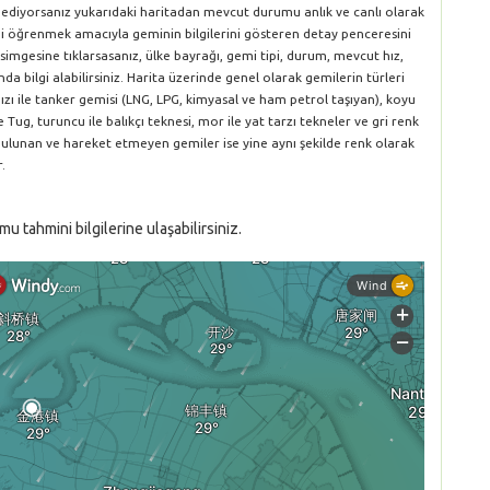
k ediyorsanız yukarıdaki haritadan mevcut durumu anlık ve canlı olarak
rini öğrenmek amacıyla geminin bilgilerini gösteren detay penceresini
simgesine tıklarsasanız, ülke bayrağı, gemi tipi, durum, mevcut hız,
da bilgi alabilirsiniz. Harita üzerinde genel olarak gemilerin türleri
ırmızı ile tanker gemisi (LNG, LPG, kimyasal ve ham petrol taşıyan), koyu
le Tug, turuncu ile balıkçı teknesi, mor ile yat tarzı tekneler ve gri renk
 bulunan ve hareket etmeyen gemiler ise yine aynı şekilde renk olarak
.
 tahmini bilgilerine ulaşabilirsiniz.