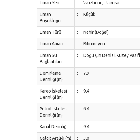
Liman Yeri
:
Wuzhong, Jiangsu
Liman
:
Küçük
Büyüklüğü
Liman Türü
:
Nehir (Doğal)
Liman Amacı
:
Bilinmeyen
Liman Su
:
Doğu Çin Denizi, Kuzey Pasi
Bağlantıları
Demirleme
:
7.9
Derinliği (m)
Kargo İskelesi
:
9.4
Derinliği (m)
Petrol İskelesi
:
6.4
Derinliği (m)
Kanal Derinliği
:
9.4
Gelgit Aralığı (m)
:
3.0