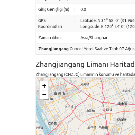
Giriş Genişliği (m)
:
0.0
GPS
:
Latitude: N 31° 58' 0'' (31.96
Koordinatları
Longitude: E 120° 24' 0'' (120
Zaman dilimi
:
Asia/Shanghai
Zhangjiangang
Güncel Yerel Saat ve Tarih 07 Ağu
Zhangjiangang Limanı Harita
Zhangjiangang (CNZJG) Limanının konumu ve haritadaki 
+
−