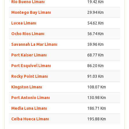
Rio Bueno Limanı
19.42 Km
Montego Bay Limanı
29.94 Km
Lucea Limanı
54.62 Km
Ocho Rios Limanı
56.74 Km
Savannah La Mar Limanı
59.96 Km
Port Kaiser Limanı
68.77 Km
Port Esquivel Limanı
86.20 Km
Rocky Point Limanı
91.03 Km
Kingston Limanı
108.07 Km
Port Antonio Limanı
130.98 Km
Media Luna Limanı
186.71 Km
Ceiba Hueca Limanı
195.88 Km