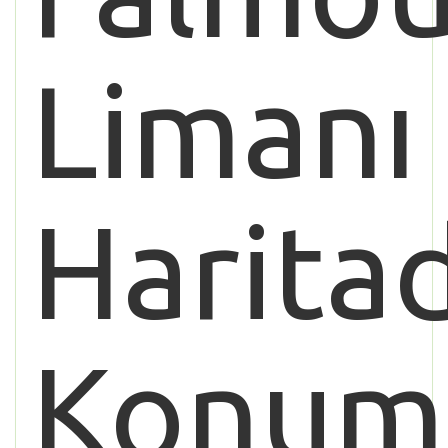
Limanı
Harita
Konum