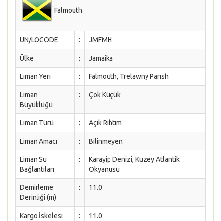
Falmouth
UN/LOCODE
:
JMFMH
Ülke
:
Jamaika
Liman Yeri
:
Falmouth, Trelawny Parish
Liman
:
Çok Küçük
Büyüklüğü
Liman Türü
:
Açık Rıhtım
Liman Amacı
:
Bilinmeyen
Liman Su
:
Karayip Denizi, Kuzey Atlantik
Bağlantıları
Okyanusu
Demirleme
:
11.0
Derinliği (m)
Kargo İskelesi
:
11.0