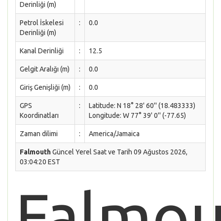
Derinliği (m)
Petrol İskelesi
:
0.0
Derinliği (m)
Kanal Derinliği
:
12.5
Gelgit Aralığı (m)
:
0.0
Giriş Genişliği (m)
:
0.0
GPS
:
Latitude: N 18° 28' 60'' (18.483333)
Koordinatları
Longitude: W 77° 39' 0'' (-77.65)
Zaman dilimi
:
America/Jamaica
Falmouth
Güncel Yerel Saat ve Tarih 09 Ağustos 2026,
03:04:20 EST
Falmou