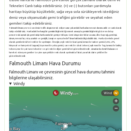
Tekneleri Canlı takip edebilirsiniz. (+) ve (-) butonları yardımıyla
haritayı büyütüp küçültebilir, sağa veya sola sürükleyerek istediğiniz
deniz veya okyanustaki gemi trafiğini görebilir ve seyahat eden
gemileri takip edebilirsiniz.
Falmouth limanı çevresi son deniz trafik akışını merak ediyorsanız yukarıdaki haritadan mevcut durumu anlık ve canlı olarak
takip edebilirsiniz. Haritadaki herhangi bir geminin bilgilerini öğrenmek amacıyla geminin bilgilerini gösteren detay
penceresini açmak için gemi takip haritasında bir gemiye tıklayın. Gemi simgesine tıklarsasanız, ülke bayrağı, gemi tipi,
durum, mevcut hız, rota, uzunluk ve genişlik, tonajı ve ayrıca hedef liman hakkında bilgi alabilirsiniz. Harita üzerinde genel
olarak gemilerin türleri renkler ile ayrılmıştır. Örneğin yeşil renk ile ticari gemi, kırmızı ile tanker gemisi (LNG, LPG,
kimyasal ve ham petrol taşıyan), koyu mavi ile yolcu gemisi, sarı renk ile sürat teknesi, açık mavi ile Tug, turuncu ile balıkçı
teknesi, mor ile yat tarzı tekneler ve gri renk ile diğer gemi türleri gösterilmektedir. Limanlarda demirli bulunan ve
hareket etmeyen gemiler ise yine aynı şekilde renk olarak ayrılmakta fakat yuvarlak daire şekilleri ile
gösterilmektedir.
Falmouth Limanı Hava Durumu
Falmouth Limanı ve çevresinin güncel hava durumu tahmini
bilgilerine ulaşabilirsiniz.
Windy