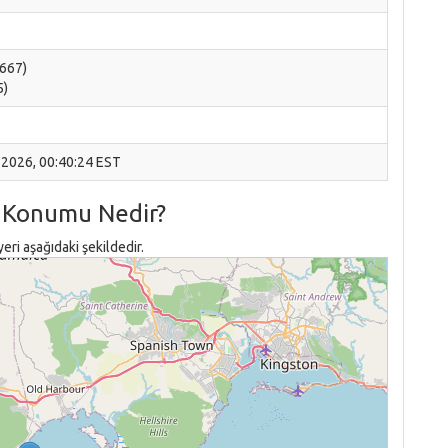
6667)
5)
 2026, 00:40:24 EST
i Konumu Nedir?
ri aşağıdaki şekildedir.