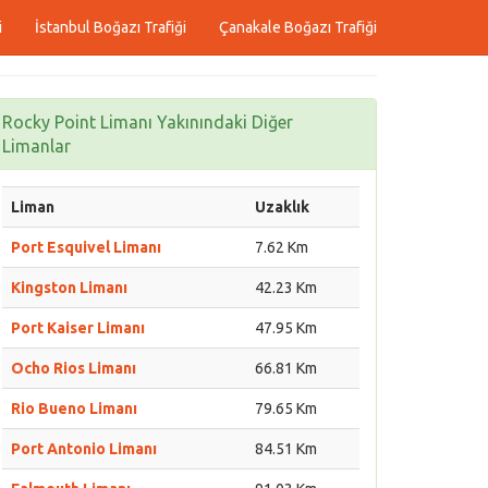
i
İstanbul Boğazı Trafiği
Çanakale Boğazı Trafiği
Rocky Point Limanı Yakınındaki Diğer
Limanlar
Liman
Uzaklık
Port Esquivel Limanı
7.62 Km
Kingston Limanı
42.23 Km
Port Kaiser Limanı
47.95 Km
Ocho Rios Limanı
66.81 Km
Rio Bueno Limanı
79.65 Km
Port Antonio Limanı
84.51 Km