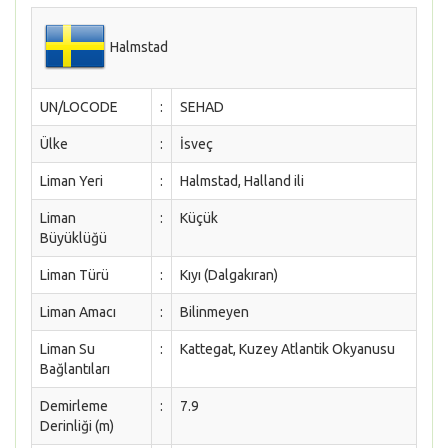
Halmstad
UN/LOCODE
:
SEHAD
Ülke
:
İsveç
Liman Yeri
:
Halmstad, Halland ili
Liman
:
Küçük
Büyüklüğü
Liman Türü
:
Kıyı (Dalgakıran)
Liman Amacı
:
Bilinmeyen
Liman Su
:
Kattegat, Kuzey Atlantik Okyanusu
Bağlantıları
Demirleme
:
7.9
Derinliği (m)