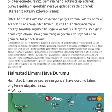
bilgiler edinebilirsiniz. Geminin hangi rotayı takip ederek
buraya geldiğini görebilir, nereye gideceğini de görerek
isterseniz rotasını izleyebilirsiniz.
Üsteki harita ile Halmstad çevresinde gerçek zamanlı olarak Gemi ve
Tekneleri Canlı takip edebilirsiniz. (+) ve (-) butonları yardımıyla
haritayı büyütüp küçültebilir, sağa veya sola sürükleyerek istediğiniz
deniz veya okyanustaki gemi trafiğini görebilir ve seyahat eden
gemileri takip edebilirsiniz.
Halmstad limanı çevresi son deniz trafik akışını merak ediyorsanız yukarıdaki haritadan mevcut durumu anlık ve canlı
olarak takip edebilirsiniz. Haritadaki herhangi bir geminin bilgilerini öğrenmek amacıyla geminin bilgilerini gösteren detay
penceresini açmak için gemi takip haritasında bir gemiye tıklayın. Gemi simgesine tıklarsasanız, ülke bayrağı, gemi tipi,
durum, mevcut hız, rota, uzunluk ve genişlik, tonajı ve ayrıca hedef liman hakkında bilgi alabilirsiniz. Harita üzerinde genel
olarak gemilerin türleri renkler ile ayrılmıştır. Örneğin yeşil renk ile ticari gemi, kırmızı ile tanker gemisi (LNG, LPG,
kimyasal ve ham petrol taşıyan), koyu mavi ile yolcu gemisi, sarı renk ile sürat teknesi, açık mavi ile Tug, turuncu ile balıkçı
teknesi, mor ile yat tarzı tekneler ve gri renk ile diğer gemi türleri gösterilmektedir. Limanlarda demirli bulunan ve
hareket etmeyen gemiler ise yine aynı şekilde renk olarak ayrılmakta fakat yuvarlak daire şekilleri ile
gösterilmektedir.
Halmstad Limanı Hava Durumu
Halmstad Limanı ve çevresinin güncel hava durumu tahmini
bilgilerine ulaşabilirsiniz.
Windy