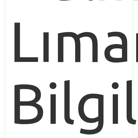
Lıma
Bilgi