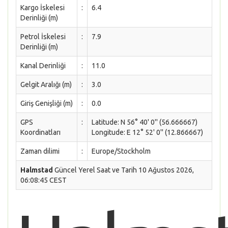
Kargo İskelesi
:
6.4
Derinliği (m)
Petrol İskelesi
:
7.9
Derinliği (m)
Kanal Derinliği
:
11.0
Gelgit Aralığı (m)
:
3.0
Giriş Genişliği (m)
:
0.0
GPS
:
Latitude: N 56° 40' 0'' (56.666667)
Koordinatları
Longitude: E 12° 52' 0'' (12.866667)
Zaman dilimi
:
Europe/Stockholm
Halmstad
Güncel Yerel Saat ve Tarih 10 Ağustos 2026,
06:08:45 CEST