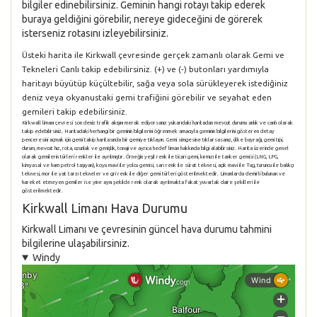
bilgiler edinebilirsiniz. Geminin hangi rotayı takip ederek
buraya geldiğini görebilir, nereye gideceğini de görerek
isterseniz rotasını izleyebilirsiniz.
Üsteki harita ile Kirkwall çevresinde gerçek zamanlı olarak Gemi ve
Tekneleri Canlı takip edebilirsiniz. (+) ve (-) butonları yardımıyla
haritayı büyütüp küçültebilir, sağa veya sola sürükleyerek istediğiniz
deniz veya okyanustaki gemi trafiğini görebilir ve seyahat eden
gemileri takip edebilirsiniz.
Kirkwall limanı çevresi son deniz trafik akışını merak ediyorsanız yukarıdaki haritadan mevcut durumu anlık ve canlı olarak
takip edebilirsiniz. Haritadaki herhangi bir geminin bilgilerini öğrenmek amacıyla geminin bilgilerini gösteren detay
penceresini açmak için gemi takip haritasında bir gemiye tıklayın. Gemi simgesine tıklarsasanız, ülke bayrağı, gemi tipi,
durum, mevcut hız, rota, uzunluk ve genişlik, tonajı ve ayrıca hedef liman hakkında bilgi alabilirsiniz. Harita üzerinde genel
olarak gemilerin türleri renkler ile ayrılmıştır. Örneğin yeşil renk ile ticari gemi, kırmızı ile tanker gemisi (LNG, LPG,
kimyasal ve ham petrol taşıyan), koyu mavi ile yolcu gemisi, sarı renk ile sürat teknesi, açık mavi ile Tug, turuncu ile balıkçı
teknesi, mor ile yat tarzı tekneler ve gri renk ile diğer gemi türleri gösterilmektedir. Limanlarda demirli bulunan ve
hareket etmeyen gemiler ise yine aynı şekilde renk olarak ayrılmakta fakat yuvarlak daire şekilleri ile
gösterilmektedir.
Kirkwall Limanı Hava Durumu
Kirkwall Limanı ve çevresinin güncel hava durumu tahmini
bilgilerine ulaşabilirsiniz.
Windy