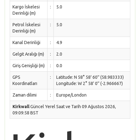
Kargo İskelesi
:
5.0
Derinliği (m)
Petrol İskelesi
:
5.0
Derinliği (m)
Kanal Derinliği
:
4.9
Gelgit Aralığı (m)
:
2.0
Giriş Genişliği (m)
:
0.0
GPS
:
Latitude: N 58° 58' 60'' (58.983333)
Koordinatları
Longitude: W 2° 58' 0'' (-2.966667)
Zaman dilimi
:
Europe/London
Kirkwall
Güncel Yerel Saat ve Tarih 09 Ağustos 2026,
09:09:58 BST