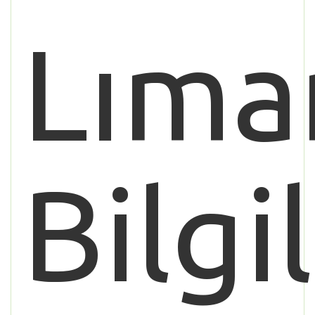
Lıma
Bilgi