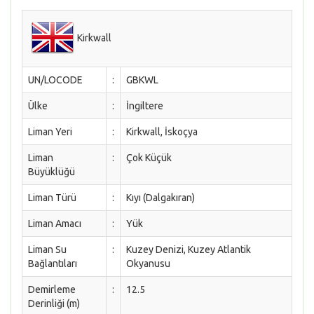
Kirkwall
UN/LOCODE
:
GBKWL
Ülke
:
İngiltere
Liman Yeri
:
Kirkwall, İskoçya
Liman
:
Çok Küçük
Büyüklüğü
Liman Türü
:
Kıyı (Dalgakıran)
Liman Amacı
:
Yük
Liman Su
:
Kuzey Denizi, Kuzey Atlantik
Bağlantıları
Okyanusu
Demirleme
:
12.5
Derinliği (m)