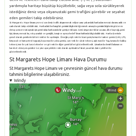
yardımıyla haritayı büyütüp küçültebilir, sağa veya sola sürükleyerek
istediğiniz deniz veya okyanustaki gemi trafiğini görebilir ve seyahat
eden gemileri takip edebilirsiniz.
St Margarets Hope limanı çevresi son deniz trafik akışını merak ediyorsanız yukarıdaki haritadan mevcut durumu anlık ve
canlı olarak takip edebilirsiniz. Haritadaki herhangi bir geminin bilgilerini öğrenmek amacıyla geminin bilgilerini gösteren
detay penceresini açmak için gemi takip haritasında bir gemiye tıklayın. Gemi simgesine tıklarsasanız, ülke bayrağı, gemi
tipi, durum, mevcut hız, rota, uzunluk ve genişlik, tonajı ve ayrıca hedef liman hakkında bilgi alabilirsiniz. Harita üzerinde
genel olarak gemilerin türleri renkler ile ayrılmıştır. Örneğin yeşil renk ile ticari gemi, kırmızı ile tanker gemisi (LNG, LPG,
kimyasal ve ham petrol taşıyan), koyu mavi ile yolcu gemisi, sarı renk ile sürat teknesi, açık mavi ile Tug, turuncu ile balıkçı
teknesi, mor ile yat tarzı tekneler ve gri renk ile diğer gemi türleri gösterilmektedir. Limanlarda demirli bulunan ve
hareket etmeyen gemiler ise yine aynı şekilde renk olarak ayrılmakta fakat yuvarlak daire şekilleri ile
gösterilmektedir.
St Margarets Hope Limanı Hava Durumu
St Margarets Hope Limanı ve çevresinin güncel hava durumu
tahmini bilgilerine ulaşabilirsiniz.
Windy