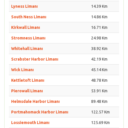
Lyness Limanı
14.39 Km
South Ness Limanı
14.86 Km
Kirkwall Limanı
16.71 Km
Stromness Limanı
24.98 Km
Whitehall Limanı
38.92 Km
Scrabster Harbor Limanı
42.19 Km
Wick Limanı
45.14 Km
Kettletoft Limanı
48.78 Km
Pierowall Limanı
53.91 Km
Helmsdale Harbor Limanı
89.48 Km
Portmahomack Harbor Limanı
122.57 Km
Lossiemouth Limanı
125.69 Km