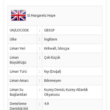
St Margarets Hope
UN/LOCODE
:
GBSGP
Ülke
:
İngiltere
Liman Yeri
:
Kirkwall, İskoçya
Liman
:
Çok Küçük
Büyüklüğü
Liman Türü
:
Kıyı (Doğal)
Liman Amacı
:
Bilinmeyen
Liman Su
:
Kuzey Denizi, Kuzey Atlantik
Bağlantıları
Okyanusu
Demirleme
:
4.9
Derinliği (m)