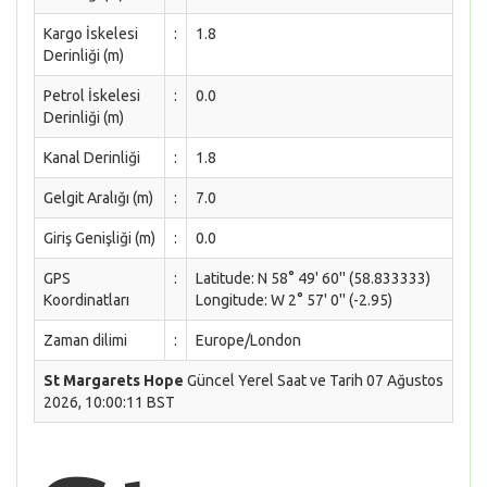
Kargo İskelesi
:
1.8
Derinliği (m)
Petrol İskelesi
:
0.0
Derinliği (m)
Kanal Derinliği
:
1.8
Gelgit Aralığı (m)
:
7.0
Giriş Genişliği (m)
:
0.0
GPS
:
Latitude: N 58° 49' 60'' (58.833333)
Koordinatları
Longitude: W 2° 57' 0'' (-2.95)
Zaman dilimi
:
Europe/London
St Margarets Hope
Güncel Yerel Saat ve Tarih 07 Ağustos
2026, 10:00:11 BST