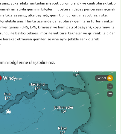
orsanız yukarıdaki haritadan mevcut durumu anlık ve canlı olarak takip
öğrenmek amacıyla geminin bilgilerini gösteren detay penceresini açmak
ne tıklarsasanız, ülke bayrağı, gemi tipi, durum, mevcut hız, rota,
gi alabilirsiniz. Harita üzerinde genel olarak gemilerin türleri renkler
le tanker gemisi (LNG, LPG, kimyasal ve ham petrol taşıyan), koyu mavi ile
runcu ile balıkçı teknesi, mor ile yat tarzı tekneler ve gri renk ile diğer
ve hareket etmeyen gemiler ise yine aynı şekilde renk olarak
.
ni bilgilerine ulaşabilirsiniz.