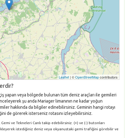
Leaflet
| ©
OpenStreetMap
contributors
erdir?
çiş yapan veya bölgede bulunan tüm deniz araçları ile gemileri
nı inceleyerek şu anda Mariager limanının ne kadar yoğun
iler hakkında da bilgiler edinebilirsiniz. Geminin hangi rotayı
ni de görerek isterseniz rotasını izleyebilirsiniz.
emi ve Tekneleri Canlı takip edebilirsiniz. (+) ve (-) butonları
ükleyerek istediğiniz deniz veya okyanustaki gemi trafiğini görebilir ve