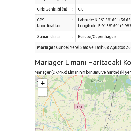
Giriş Genişliği (m)
:
0.0
GPS
:
Latitude: N 56° 38' 60'' (56.65
Koordinatları
Longitude: E 9° 58' 60'' (9.98
Zaman dilimi
:
Europe/Copenhagen
Mariager
Güncel Yerel Saat ve Tarih 08 Ağustos 2
Mariager Limanı Haritadaki K
Mariager (DKMRR) Limanının konumu ve haritadaki yeri 
+
−