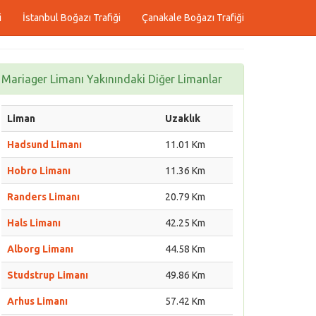
i
İstanbul Boğazı Trafiği
Çanakale Boğazı Trafiği
Mariager Limanı Yakınındaki Diğer Limanlar
Liman
Uzaklık
Hadsund Limanı
11.01 Km
Hobro Limanı
11.36 Km
Randers Limanı
20.79 Km
Hals Limanı
42.25 Km
Alborg Limanı
44.58 Km
Studstrup Limanı
49.86 Km
Arhus Limanı
57.42 Km