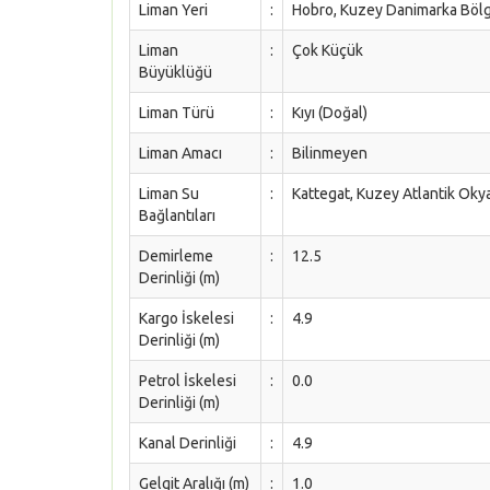
Liman Yeri
:
Hobro, Kuzey Danimarka Bölg
Liman
:
Çok Küçük
Büyüklüğü
Liman Türü
:
Kıyı (Doğal)
Liman Amacı
:
Bilinmeyen
Liman Su
:
Kattegat, Kuzey Atlantik Ok
Bağlantıları
Demirleme
:
12.5
Derinliği (m)
Kargo İskelesi
:
4.9
Derinliği (m)
Petrol İskelesi
:
0.0
Derinliği (m)
Kanal Derinliği
:
4.9
Gelgit Aralığı (m)
:
1.0