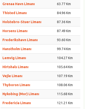
Grenaa Havn Limanı
63.77 Km
Thisted Limanı
84.96 Km
Holstebro-Stuer Limanı
87.36 Km
Horsens Limanı
87.49 Km
Frederikshavn Limanı
93.60 Km
Hanstholm Limanı
99.74 Km
Lemvig Limanı
104.27 Km
Hirtshals Limanı
105.64 Km
Vejle Limanı
107.19 Km
Thyboron Limanı
108.06 Km
Nykobing (Mor) Limanı
115.68 Km
Fredericia Limanı
121.21 Km