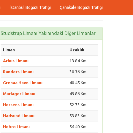
i
İstanbul Boğazı Trafiği
Çanakale Boğazı Trafiği
Studstrup Limanı Yakınındaki Diğer Limanlar
Liman
Uzaklık
Arhus Limanı
13.84 Km
Randers Limanı
30.36 Km
Grenaa Havn Limanı
40.45 Km
Mariager Limanı
49.86 Km
Horsens Limanı
52.73 Km
Hadsund Limanı
53.83 Km
Hobro Limanı
54.40 Km