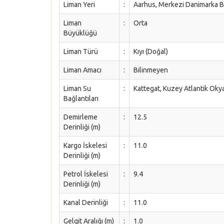
Liman Yeri
:
Aarhus, Merkezi Danimarka B
Liman
:
Orta
Büyüklüğü
Liman Türü
:
Kıyı (Doğal)
Liman Amacı
:
Bilinmeyen
Liman Su
:
Kattegat, Kuzey Atlantik Ok
Bağlantıları
Demirleme
:
12.5
Derinliği (m)
Kargo İskelesi
:
11.0
Derinliği (m)
Petrol İskelesi
:
9.4
Derinliği (m)
Kanal Derinliği
:
11.0
Gelgit Aralığı (m)
:
1.0