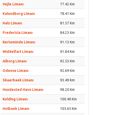
Vejle Limanı
77.42 Km
Kalundborg Limanı
78.41 Km
Hals Limanı
81.57 Km
Fredericia Limanı
84.23 Km
Kerteminde Limanı
91.13 Km
Middelfart Limanı
91.84 Km
Alborg Limanı
92.53 Km
Odense Limanı
92.69 Km
Skaerbaek Limanı
93.49 Km
Hundested Havn Limanı
98.20 Km
Kolding Limanı
100.40 Km
Holbaek Limanı
103.65 Km