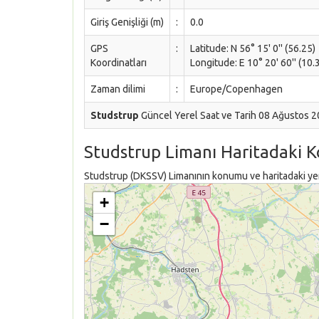
Giriş Genişliği (m)
:
0.0
GPS
:
Latitude: N 56° 15' 0'' (56.25)
Koordinatları
Longitude: E 10° 20' 60'' (10.
Zaman dilimi
:
Europe/Copenhagen
Studstrup
Güncel Yerel Saat ve Tarih 08 Ağustos 
Studstrup Limanı Haritadaki 
Studstrup (DKSSV) Limanının konumu ve haritadaki yeri
+
−