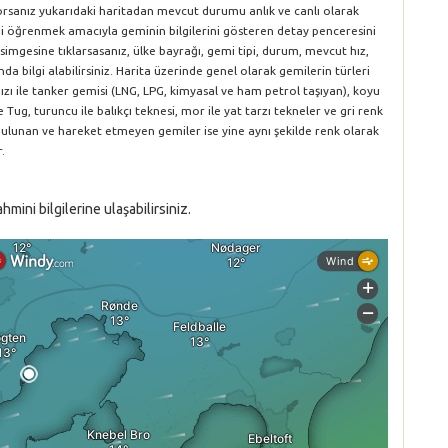
yorsanız yukarıdaki haritadan mevcut durumu anlık ve canlı olarak
rini öğrenmek amacıyla geminin bilgilerini gösteren detay penceresini
simgesine tıklarsasanız, ülke bayrağı, gemi tipi, durum, mevcut hız,
da bilgi alabilirsiniz. Harita üzerinde genel olarak gemilerin türleri
ırmızı ile tanker gemisi (LNG, LPG, kimyasal ve ham petrol taşıyan), koyu
le Tug, turuncu ile balıkçı teknesi, mor ile yat tarzı tekneler ve gri renk
 bulunan ve hareket etmeyen gemiler ise yine aynı şekilde renk olarak
.
ini bilgilerine ulaşabilirsiniz.