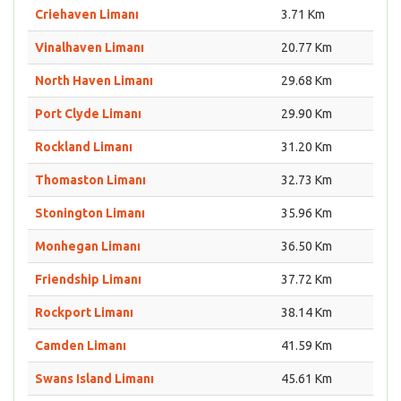
Criehaven Limanı
3.71 Km
Vinalhaven Limanı
20.77 Km
North Haven Limanı
29.68 Km
Port Clyde Limanı
29.90 Km
Rockland Limanı
31.20 Km
Thomaston Limanı
32.73 Km
Stonington Limanı
35.96 Km
Monhegan Limanı
36.50 Km
Friendship Limanı
37.72 Km
Rockport Limanı
38.14 Km
Camden Limanı
41.59 Km
Swans Island Limanı
45.61 Km