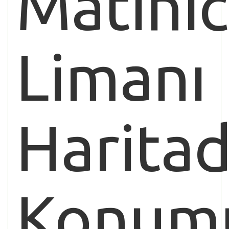
Matini
Limanı
Haritad
Konum