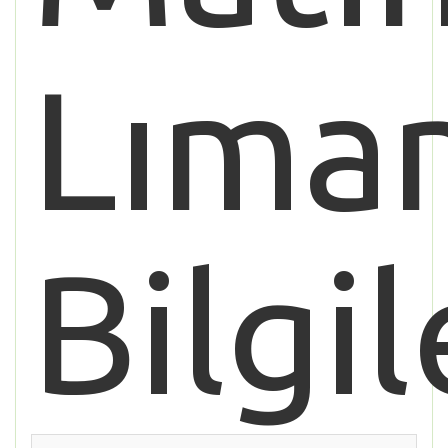
Lıman
Bilgil