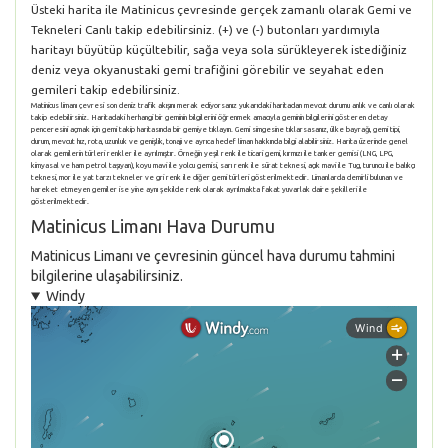
Üsteki harita ile Matinicus çevresinde gerçek zamanlı olarak Gemi ve
Tekneleri Canlı takip edebilirsiniz. (+) ve (-) butonları yardımıyla
haritayı büyütüp küçültebilir, sağa veya sola sürükleyerek istediğiniz
deniz veya okyanustaki gemi trafiğini görebilir ve seyahat eden
gemileri takip edebilirsiniz.
Matinicus limanı çevresi son deniz trafik akışını merak ediyorsanız yukarıdaki haritadan mevcut durumu anlık ve canlı olarak
takip edebilirsiniz. Haritadaki herhangi bir geminin bilgilerini öğrenmek amacıyla geminin bilgilerini gösteren detay
penceresini açmak için gemi takip haritasında bir gemiye tıklayın. Gemi simgesine tıklarsasanız, ülke bayrağı, gemi tipi,
durum, mevcut hız, rota, uzunluk ve genişlik, tonajı ve ayrıca hedef liman hakkında bilgi alabilirsiniz. Harita üzerinde genel
olarak gemilerin türleri renkler ile ayrılmıştır. Örneğin yeşil renk ile ticari gemi, kırmızı ile tanker gemisi (LNG, LPG,
kimyasal ve ham petrol taşıyan), koyu mavi ile yolcu gemisi, sarı renk ile sürat teknesi, açık mavi ile Tug, turuncu ile balıkçı
teknesi, mor ile yat tarzı tekneler ve gri renk ile diğer gemi türleri gösterilmektedir. Limanlarda demirli bulunan ve
hareket etmeyen gemiler ise yine aynı şekilde renk olarak ayrılmakta fakat yuvarlak daire şekilleri ile
gösterilmektedir.
Matinicus Limanı Hava Durumu
Matinicus Limanı ve çevresinin güncel hava durumu tahmini
bilgilerine ulaşabilirsiniz.
Windy