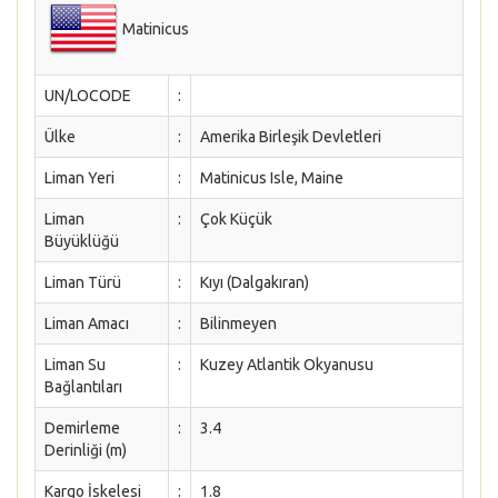
Matinicus
UN/LOCODE
:
Ülke
:
Amerika Birleşik Devletleri
Liman Yeri
:
Matinicus Isle, Maine
Liman
:
Çok Küçük
Büyüklüğü
Liman Türü
:
Kıyı (Dalgakıran)
Liman Amacı
:
Bilinmeyen
Liman Su
:
Kuzey Atlantik Okyanusu
Bağlantıları
Demirleme
:
3.4
Derinliği (m)
Kargo İskelesi
:
1.8