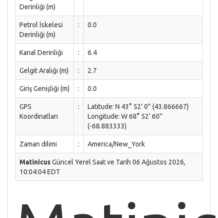
Derinliği (m)
Petrol İskelesi
:
0.0
Derinliği (m)
Kanal Derinliği
:
6.4
Gelgit Aralığı (m)
:
2.7
Giriş Genişliği (m)
:
0.0
GPS
:
Latitude: N 43° 52' 0'' (43.866667)
Koordinatları
Longitude: W 68° 52' 60''
(-68.883333)
Zaman dilimi
:
America/New_York
Matinicus
Güncel Yerel Saat ve Tarih 06 Ağustos 2026,
10:04:04 EDT