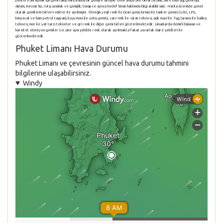
penceresini açmak için gemi takip haritasında bir gemiye tıklayın. Gemi simgesine tıklarsasanız, ülke bayrağı, gemi tipi,
durum, mevcut hız, rota, uzunluk ve genişlik, tonajı ve ayrıca hedef liman hakkında bilgi alabilirsiniz. Harita üzerinde genel
olarak gemilerin türleri renkler ile ayrılmıştır. Örneğin yeşil renk ile ticari gemi, kırmızı ile tanker gemisi (LNG, LPG,
kimyasal ve ham petrol taşıyan), koyu mavi ile yolcu gemisi, sarı renk ile sürat teknesi, açık mavi ile Tug, turuncu ile balıkçı
teknesi, mor ile yat tarzı tekneler ve gri renk ile diğer gemi türleri gösterilmektedir. Limanlarda demirli bulunan ve
hareket etmeyen gemiler ise yine aynı şekilde renk olarak ayrılmakta fakat yuvarlak daire şekilleri ile
gösterilmektedir.
Phuket Limanı Hava Durumu
Phuket Limanı ve çevresinin güncel hava durumu tahmini
bilgilerine ulaşabilirsiniz.
Windy