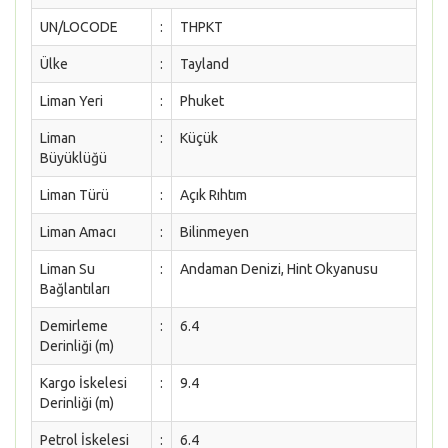
UN/LOCODE
:
THPKT
Ülke
:
Tayland
Liman Yeri
:
Phuket
Liman
:
Küçük
Büyüklüğü
Liman Türü
:
Açık Rıhtım
Liman Amacı
:
Bilinmeyen
Liman Su
:
Andaman Denizi, Hint Okyanusu
Bağlantıları
Demirleme
:
6.4
Derinliği (m)
Kargo İskelesi
:
9.4
Derinliği (m)
Petrol İskelesi
:
6.4