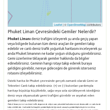
Leaflet
| ©
OpenStreetMap
contributors
Phuket Liman Çevresindeki Gemiler Nelerdir?
Phuket Limanı
deniz trafiğini izleyerek şu anda geçiş yapan
veya bölgede bulunan tüm deniz araçları ile gemileri takip
edebilir ve canlı deniz trafik yoğunluk haritasını inceleyerek şu
anda Phuket limanının ne kadar yoğun olduğunu görebilirsiniz.
Gemi üzerlerine tıklayarak gemiler hakkında da bilgiler
edinebilirsiniz. Geminin hangi rotayı takip ederek buraya
geldiğini görebilir, nereye gideceğini de görerek isterseniz
rotasını izleyebilirsiniz.
Üsteki harita ile Phuket çevresinde gerçek zamanlı olarak Gemi ve
Tekneleri Canlı takip edebilirsiniz. (+) ve (-) butonları yardımıyla
haritayı büyütüp küçültebilir, sağa veya sola sürükleyerek istediğiniz
deniz veya okyanustaki gemi trafiğini görebilir ve seyahat eden
gemileri takip edebilirsiniz.
Phuket limanı çevresi son deniz trafik akışını merak ediyorsanız yukarıdaki haritadan mevcut durumu anlık ve canlı olarak
takip edebilirsiniz. Haritadaki herhangi bir geminin bilgilerini öğrenmek amacıyla geminin bilgilerini gösteren detay