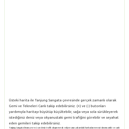
Üsteki harita ile Tanjung Sangata çevresinde gerçek zamanlı olarak
Gemi ve Tekneleri Canlı takip edebilirsiniz. (+) ve (-) butonları
yardımıyla haritayı büyütüp küçültebilir, sağa veya sola sürükleyerek
istediğiniz deniz veya okyanustaki gemi trafiğini görebilir ve seyahat
eden gemileri takip edebilirsiniz.
Tanjung Sangata limanı çevresi son deniz trafik akışını merak ediyorsanız yukarıdaki haritadan mevcut durumu anlık ve canlı