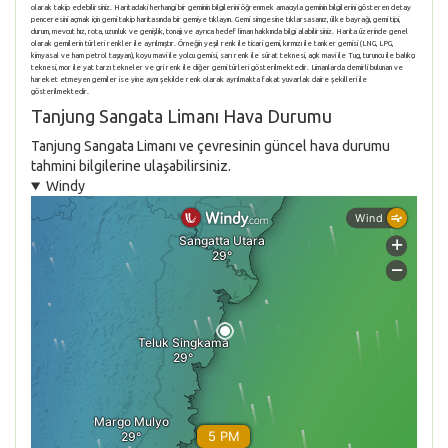
olarak takip edebilirsiniz. Haritadaki herhangi bir geminin bilgilerini öğrenmek amacıyla geminin bilgilerini gösteren detay
penceresini açmak için gemi takip haritasında bir gemiye tıklayın. Gemi simgesine tıklarsasanız, ülke bayrağı, gemi tipi,
durum, mevcut hız, rota, uzunluk ve genişlik, tonajı ve ayrıca hedef liman hakkında bilgi alabilirsiniz. Harita üzerinde genel
olarak gemilerin türleri renkler ile ayrılmıştır. Örneğin yeşil renk ile ticari gemi, kırmızı ile tanker gemisi (LNG, LPG,
kimyasal ve ham petrol taşıyan), koyu mavi ile yolcu gemisi, sarı renk ile sürat teknesi, açık mavi ile Tug, turuncu ile balıkçı
teknesi, mor ile yat tarzı tekneler ve gri renk ile diğer gemi türleri gösterilmektedir. Limanlarda demirli bulunan ve
hareket etmeyen gemiler ise yine aynı şekilde renk olarak ayrılmakta fakat yuvarlak daire şekilleri ile
gösterilmektedir.
Tanjung Sangata Limanı Hava Durumu
Tanjung Sangata Limanı ve çevresinin güncel hava durumu
tahmini bilgilerine ulaşabilirsiniz.
Windy