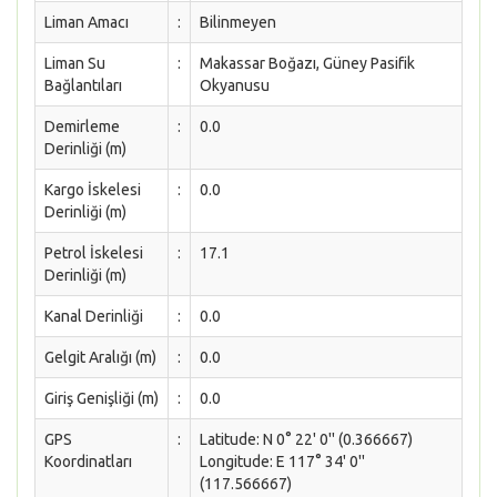
Liman Amacı
:
Bilinmeyen
Liman Su
:
Makassar Boğazı, Güney Pasifik
Bağlantıları
Okyanusu
Demirleme
:
0.0
Derinliği (m)
Kargo İskelesi
:
0.0
Derinliği (m)
Petrol İskelesi
:
17.1
Derinliği (m)
Kanal Derinliği
:
0.0
Gelgit Aralığı (m)
:
0.0
Giriş Genişliği (m)
:
0.0
GPS
:
Latitude: N 0° 22' 0'' (0.366667)
Koordinatları
Longitude: E 117° 34' 0''
(117.566667)