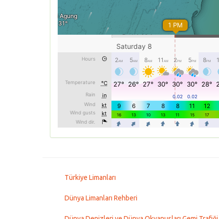
Türkiye Limanları
Dünya Limanları Rehberi
Dünya Denizleri ve Dünya Okyanusları Gemi Trafiği