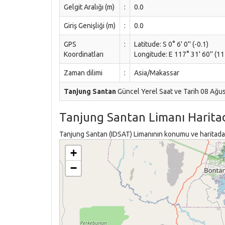
Gelgit Aralığı (m)
:
0.0
Giriş Genişliği (m)
:
0.0
GPS
:
Latitude: S 0° 6' 0'' (-0.1)
Koordinatları
Longitude: E 117° 31' 60'' (1
Zaman dilimi
:
Asia/Makassar
Tanjung Santan
Güncel Yerel Saat ve Tarih 08 Ağu
Tanjung Santan Limanı Harita
Tanjung Santan (IDSAT) Limanının konumu ve haritadaki
+
−