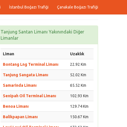
i
İstanbul Boğazı Trafiği
Çanakale Boğazı Trafiği
Tanjung Santan Limanı Yakınındaki Diğer
Limanlar
Liman
Uzaklık
Bontang Lng Terminal Limanı
22.92 Km
Tanjung Sangata Limanı
52.02 Km
Samarinda Limanı
65.52 Km
Senipah Oil Terminal Limanı
102.93 Km
Benoa Limanı
129.74 Km
Balikpapan Limanı
150.67 Km