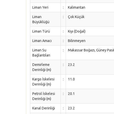
Liman Yeri
:
Kalimantan
Liman
:
Çok Küçük
Büyüklüğü
Liman Türü
:
Kıyı (Doğal)
Liman Amacı
:
Bilinmeyen
Liman Su
:
Makassar Boğazı, Güney Pasi
Bağlantıları
Demirleme
:
23.2
Derinliği (m)
Kargo İskelesi
:
11.0
Derinliği (m)
Petrol İskelesi
:
20.1
Derinliği (m)
Kanal Derinliği
:
23.2