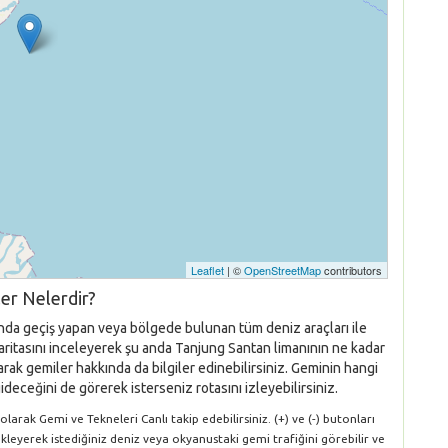
Leaflet
| ©
OpenStreetMap
contributors
er Nelerdir?
anda geçiş yapan veya bölgede bulunan tüm deniz araçları ile
 haritasını inceleyerek şu anda Tanjung Santan limanının ne kadar
rak gemiler hakkında da bilgiler edinebilirsiniz. Geminin hangi
ideceğini de görerek isterseniz rotasını izleyebilirsiniz.
arak Gemi ve Tekneleri Canlı takip edebilirsiniz. (+) ve (-) butonları
ükleyerek istediğiniz deniz veya okyanustaki gemi trafiğini görebilir ve